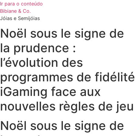
Ir para o conteúdo
Bibiane & Co.
Jóias e Semijóias
Noël sous le signe de
la prudence :
l’évolution des
programmes de fidélité
iGaming face aux
nouvelles règles de jeu
Noël sous le signe de