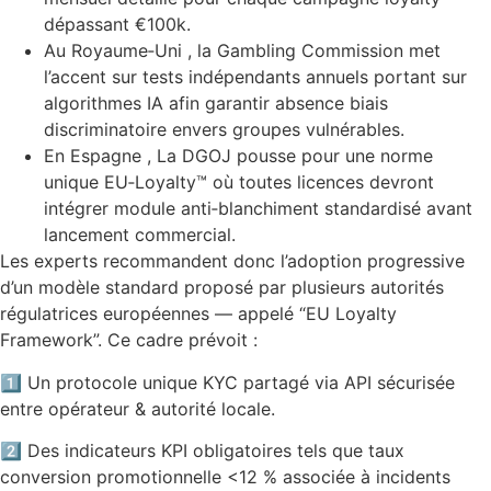
dépassant €100k.
Au Royaume‑Uni , la Gambling Commission met
l’accent sur tests indépendants annuels portant sur
algorithmes IA afin garantir absence biais
discriminatoire envers groupes vulnérables.
En Espagne , La DGOJ pousse pour une norme
unique EU‐Loyalty™ où toutes licences devront
intégrer module anti‑blanchiment standardisé avant
lancement commercial.
Les experts recommandent donc l’adoption progressive
d’un modèle standard proposé par plusieurs autorités
régulatrices européennes — appelé “EU Loyalty
Framework”. Ce cadre prévoit :
1️⃣ Un protocole unique KYC partagé via API sécurisée
entre opérateur & autorité locale.
2️⃣ Des indicateurs KPI obligatoires tels que taux
conversion promotionnelle <12 % associée à incidents