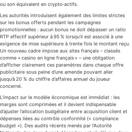
ou son équivalent en crypto‑actifs.
Les autorités introduisent également des limites strictes
sur les bonus offerts pendant les campagnes
promotionnelles : aucun bonus ne doit dépasser un ratio
RTP effectif supérieur à 95 % lorsqu’il est associé à une
exigence de mise supérieure à trente fois le montant reçu.
Un nouveau cadre impose aux sites français – classés
comme « casino en ligne français » – une obligation
d’afficher clairement ces paramètres dans chaque offre
publicitaire sous peine d’une amende pouvant aller
jusqu’à 20 % du chiffre d’affaires annuel du joueur
concerné.
L’impact sur le modèle économique est immédiat : les
marges sont comprimées et il devient indispensable
d’ajuster l’allocation budgétaire entre acquisition client et
dépenses liées au contrôle conformité (« compliance
budget »). Des audits récents menés par l’Autorité