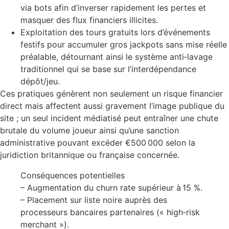
via bots afin d’inverser rapidement les pertes et
masquer des flux financiers illicites.
Exploitation des tours gratuits lors d’événements
festifs pour accumuler gros jackpots sans mise réelle
préalable, détournant ainsi le système anti‑lavage
traditionnel qui se base sur l’interdépendance
dépôt/jeu.
Ces pratiques génèrent non seulement un risque financier
direct mais affectent aussi gravement l’image publique du
site ; un seul incident médiatisé peut entraîner une chute
brutale du volume joueur ainsi qu’une sanction
administrative pouvant excéder €500 000 selon la
juridiction britannique ou française concernée.
Conséquences potentielles
– Augmentation du churn rate supérieur à 15 %.
– Placement sur liste noire auprès des
processeurs bancaires partenaires (« high‑risk
merchant »).