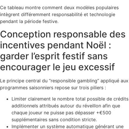
Ce tableau montre comment deux modèles populaires
intègrent différemment responsabilité et technologie
pendant la période festive.
Conception responsable des
incentives pendant Noël :
garder l’esprit festif sans
encourager le jeu excessif
Le principe central du “responsible gambling” appliqué aux
programmes saisonniers repose sur trois piliers :
Limiter clairement le nombre total possible de crédits
additionnels attribués autour du réveillon afin que
chaque joueur ne puisse pas dépasser +€500
supplémentaires sans condition stricte.
Implémenter un système automatique générant une