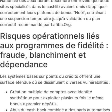
Nationale des Jeux durant décembre ont révélé que deux
sites spécialisés dans le cashlib avaient omis d’appliquer
correctement leurs plafonds de bonus “Noël”, entraînant
une suspension temporaire jusqu’à validation du plan
correctif recommandé par Lafiba.Org.
Risques opérationnels liés
aux programmes de fidélité :
fraude, blanchiment et
dépendance
Les systèmes basés sur points ou crédits offrent une
surface étendue où se dissimulent diverses vulnérabilités :
Création multiple de comptes avec identité
synthétique pour exploiter plusieurs fois le même
bonus « premier dépôt ».
Abus du cash‑back combiné à des paris automatisés