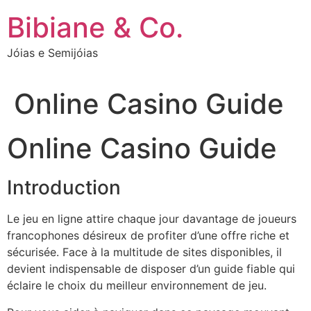
Ir
Bibiane & Co.
para
o
Jóias e Semijóias
conteúdo
Online Casino Guide
Online Casino Guide
Introduction
Le jeu en ligne attire chaque jour davantage de joueurs
francophones désireux de profiter d’une offre riche et
sécurisée. Face à la multitude de sites disponibles, il
devient indispensable de disposer d’un guide fiable qui
éclaire le choix du meilleur environnement de jeu.