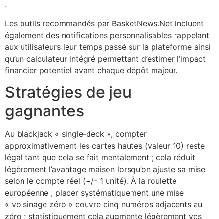
.
Les outils recommandés par BasketNews.Net incluent
également des notifications personnalisables rappelant
aux utilisateurs leur temps passé sur la plateforme ainsi
qu’un calculateur intégré permettant d’estimer l’impact
financier potentiel avant chaque dépôt majeur.
Stratégies de jeu
gagnantes
Au blackjack « single‑deck », compter
approximativement les cartes hautes (valeur 10) reste
légal tant que cela se fait mentalement ; cela réduit
légèrement l’avantage maison lorsqu’on ajuste sa mise
selon le compte réel (+/- 1 unité). À la roulette
européenne , placer systématiquement une mise
« voisinage zéro » couvre cinq numéros adjacents au
zéro ; statistiquement cela augmente légèrement vos