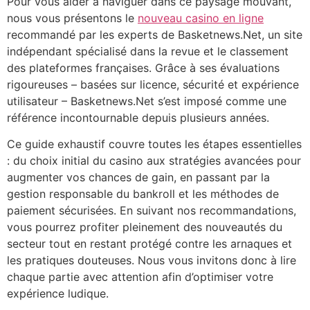
Pour vous aider à naviguer dans ce paysage mouvant,
nous vous présentons le
nouveau casino en ligne
recommandé par les experts de Basketnews.Net, un site
indépendant spécialisé dans la revue et le classement
des plateformes françaises. Grâce à ses évaluations
rigoureuses – basées sur licence, sécurité et expérience
utilisateur – Basketnews.Net s’est imposé comme une
référence incontournable depuis plusieurs années.
Ce guide exhaustif couvre toutes les étapes essentielles
: du choix initial du casino aux stratégies avancées pour
augmenter vos chances de gain, en passant par la
gestion responsable du bankroll et les méthodes de
paiement sécurisées. En suivant nos recommandations,
vous pourrez profiter pleinement des nouveautés du
secteur tout en restant protégé contre les arnaques et
les pratiques douteuses. Nous vous invitons donc à lire
chaque partie avec attention afin d’optimiser votre
expérience ludique.