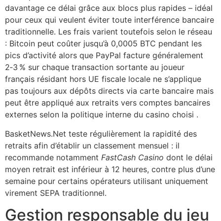
davantage ce délai grâce aux blocs plus rapides – idéal
pour ceux qui veulent éviter toute interférence bancaire
traditionnelle. Les frais varient toutefois selon le réseau
: Bitcoin peut coûter jusqu’à 0,0005 BTC pendant les
pics d’activité alors que PayPal facture généralement
2‑3 % sur chaque transaction sortante au joueur
français résidant hors UE fiscale locale ne s’applique
pas toujours aux dépôts directs via carte bancaire mais
peut être appliqué aux retraits vers comptes bancaires
externes selon la politique interne du casino choisi .
BasketNews.Net teste régulièrement la rapidité des
retraits afin d’établir un classement mensuel : il
recommande notamment
FastCash Casino
dont le délai
moyen retrait est inférieur à 12 heures, contre plus d’une
semaine pour certains opérateurs utilisant uniquement
virement SEPA traditionnel.
Gestion responsable du jeu