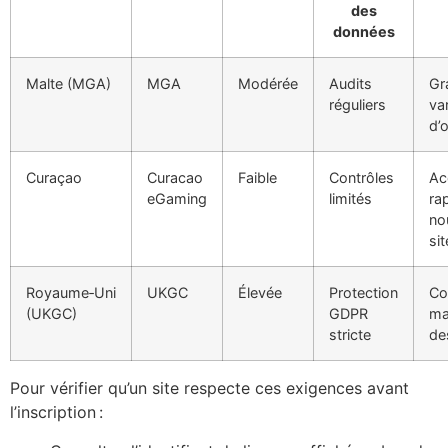
des
données
Malte (MGA)
MGA
Modérée
Audits
Gr
réguliers
va
d’
Curaçao
Curacao
Faible
Contrôles
Ac
eGaming
limités
ra
no
si
Royaume‑Uni
UKGC
Élevée
Protection
Co
(UKGC)
GDPR
ma
stricte
de
Pour vérifier qu’un site respecte ces exigences avant
l’inscription :