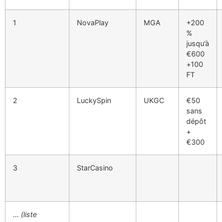
1
NovaPlay
MGA
+200
%
jusqu’à
€600
+100
FT
2
LuckySpin
UKGC
€50
sans
dépôt
+
€300
3
StarCasino
…
(liste