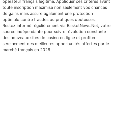
opérateur français légitime. Appliquer ces critères avant
toute inscription maximise non seulement vos chances
de gains mais assure également une protection
optimale contre fraudes ou pratiques douteuses.
Restez informé régulièrement via BasketNews.Net, votre
source indépendante pour suivre l’évolution constante
des nouveaux sites de casino en ligne et profiter
sereinement des meilleures opportunités offertes par le
marché français en 2026.