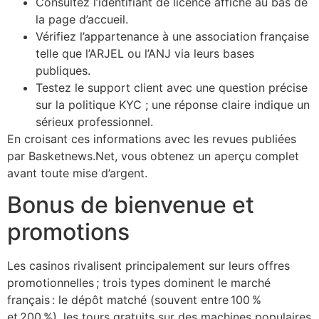
Consultez l’identifiant de licence affiché au bas de
la page d’accueil.
Vérifiez l’appartenance à une association française
telle que l’ARJEL ou l’ANJ via leurs bases
publiques.
Testez le support client avec une question précise
sur la politique KYC ; une réponse claire indique un
sérieux professionnel.
En croisant ces informations avec les revues publiées
par Basketnews.Net, vous obtenez un aperçu complet
avant toute mise d’argent.
Bonus de bienvenue et
promotions
Les casinos rivalisent principalement sur leurs offres
promotionnelles ; trois types dominent le marché
français : le dépôt matché (souvent entre 100 %
et 200 %), les tours gratuits sur des machines populaires