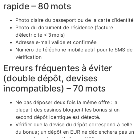
rapide – 80 mots
Photo claire du passeport ou de la carte d’identité
Photo du document de résidence (facture
d’électricité < 3 mois)
Adresse e‑mail valide et confirmée
Numéro de téléphone mobile actif pour le SMS de
vérification
Erreurs fréquentes à éviter
(double dépôt, devises
incompatibles) – 70 mots
Ne pas déposer deux fois la même offre : la
plupart des casinos bloquent les bonus si un
second dépôt identique est détecté.
Vérifier que la devise du dépôt correspond à celle
du bonus ; un dépôt en EUR ne déclenchera pas un