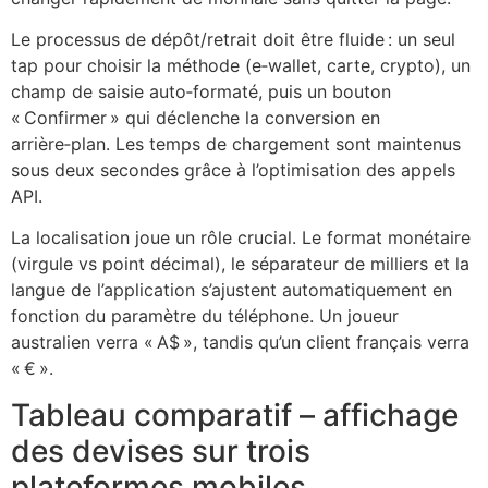
Le processus de dépôt/retrait doit être fluide : un seul
tap pour choisir la méthode (e‑wallet, carte, crypto), un
champ de saisie auto‑formaté, puis un bouton
« Confirmer » qui déclenche la conversion en
arrière‑plan. Les temps de chargement sont maintenus
sous deux secondes grâce à l’optimisation des appels
API.
La localisation joue un rôle crucial. Le format monétaire
(virgule vs point décimal), le séparateur de milliers et la
langue de l’application s’ajustent automatiquement en
fonction du paramètre du téléphone. Un joueur
australien verra « A$ », tandis qu’un client français verra
« € ».
Tableau comparatif – affichage
des devises sur trois
plateformes mobiles