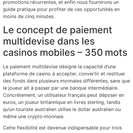
promotions récurrentes, et enfin nous fournirons un
guide pratique pour profiter de ces opportunités en
moins de cinq minutes.
Le concept de paiement
multidevise dans les
casinos mobiles – 350 mots
Le paiement multidevise désigne la capacité d’une
plateforme de casino à accepter, convertir et restituer
des fonds dans plusieurs monnaies différentes, sans que
le joueur ait à passer par une banque intermédiaire.
Concrètement, un utilisateur français peut déposer en
euros, un joueur britannique en livres sterling, tandis
qu’un touriste australien utilise le dollar australien ou
même une crypto‑monnaie.
Cette flexibilité est devenue indispensable pour trois