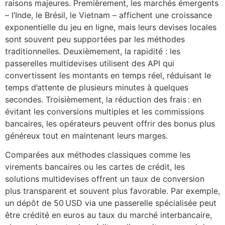
raisons majeures. Premièrement, les marchés émergents
– l’Inde, le Brésil, le Vietnam – affichent une croissance
exponentielle du jeu en ligne, mais leurs devises locales
sont souvent peu supportées par les méthodes
traditionnelles. Deuxièmement, la rapidité : les
passerelles multidevises utilisent des API qui
convertissent les montants en temps réel, réduisant le
temps d’attente de plusieurs minutes à quelques
secondes. Troisièmement, la réduction des frais : en
évitant les conversions multiples et les commissions
bancaires, les opérateurs peuvent offrir des bonus plus
généreux tout en maintenant leurs marges.
Comparées aux méthodes classiques comme les
virements bancaires ou les cartes de crédit, les
solutions multidevises offrent un taux de conversion
plus transparent et souvent plus favorable. Par exemple,
un dépôt de 50 USD via une passerelle spécialisée peut
être crédité en euros au taux du marché interbancaire,