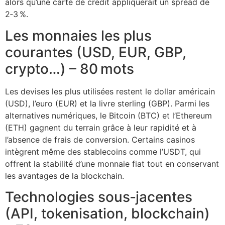
alors qu’une carte de crédit appliquerait un spread de
2‑3 %.
Les monnaies les plus
courantes (USD, EUR, GBP,
crypto…) – 80 mots
Les devises les plus utilisées restent le dollar américain
(USD), l’euro (EUR) et la livre sterling (GBP). Parmi les
alternatives numériques, le Bitcoin (BTC) et l’Ethereum
(ETH) gagnent du terrain grâce à leur rapidité et à
l’absence de frais de conversion. Certains casinos
intègrent même des stablecoins comme l’USDT, qui
offrent la stabilité d’une monnaie fiat tout en conservant
les avantages de la blockchain.
Technologies sous‑jacentes
(API, tokenisation, blockchain)