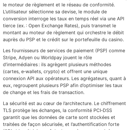
le moteur de règlement et le réseau de conformité.
L’utilisateur sélectionne sa devise, le module de
conversion interroge les taux en temps réel via une API
tierce (ex. : Open Exchange Rates), puis transmet le
montant au moteur de règlement qui orchestre le débit
auprès du PSP et le crédit sur le portefeuille du casino.
Les fournisseurs de services de paiement (PSP) comme
Stripe, Adyen ou Worldpay jouent le rôle
d’intermédiaires : ils agrègent plusieurs méthodes
(cartes, e‑wallets, crypto) et offrent une unique
connexion API aux opérateurs. Les agrégateurs, quant à
eux, regroupent plusieurs PSP afin d’optimiser les taux
de change et les frais de transaction.
La sécurité est au cœur de l’architecture. Le chiffrement
TLS protège les échanges, la conformité PCI‑DSS
garantit que les données de carte sont stockées et
traitées de façon sécurisée, et l’authentification forte