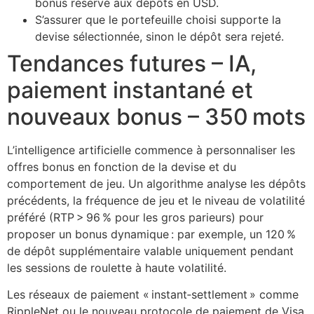
bonus réservé aux dépôts en USD.
S’assurer que le portefeuille choisi supporte la
devise sélectionnée, sinon le dépôt sera rejeté.
Tendances futures – IA,
paiement instantané et
nouveaux bonus – 350 mots
L’intelligence artificielle commence à personnaliser les
offres bonus en fonction de la devise et du
comportement de jeu. Un algorithme analyse les dépôts
précédents, la fréquence de jeu et le niveau de volatilité
préféré (RTP > 96 % pour les gros parieurs) pour
proposer un bonus dynamique : par exemple, un 120 %
de dépôt supplémentaire valable uniquement pendant
les sessions de roulette à haute volatilité.
Les réseaux de paiement « instant‑settlement » comme
RippleNet ou le nouveau protocole de paiement de Visa