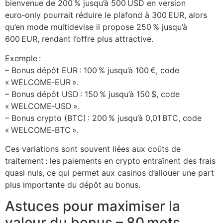
bienvenue de 200 % jusqu’à 500 USD en version
euro‑only pourrait réduire le plafond à 300 EUR, alors
qu’en mode multidevise il propose 250 % jusqu’à
600 EUR, rendant l’offre plus attractive.
Exemple :
– Bonus dépôt EUR : 100 % jusqu’à 100 €, code
« WELCOME‑EUR ».
– Bonus dépôt USD : 150 % jusqu’à 150 $, code
« WELCOME‑USD ».
– Bonus crypto (BTC) : 200 % jusqu’à 0,01 BTC, code
« WELCOME‑BTC ».
Ces variations sont souvent liées aux coûts de
traitement : les paiements en crypto entraînent des frais
quasi nuls, ce qui permet aux casinos d’allouer une part
plus importante du dépôt au bonus.
Astuces pour maximiser la
valeur du bonus – 80 mots