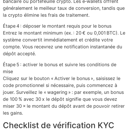
bancaire ou portefeuille crypto. Les e‑wallets offrent
généralement le meilleur taux de conversion, tandis que
la crypto élimine les frais de traitement.
Étape 4 : déposer le montant requis pour le bonus
Entrez le montant minimum (ex. : 20 € ou 0,001 BTC). Le
système convertit immédiatement et crédite votre
compte. Vous recevrez une notification instantanée du
dépôt accepté.
Étape 5 : activer le bonus et suivre les conditions de
mise
Cliquez sur le bouton « Activer le bonus », saisissez le
code promotionnel si nécessaire, puis commencez à
jouer. Surveillez le « wagering » : par exemple, un bonus
de 100 % avec 30 x le dépôt signifie que vous devez
miser 30 × le montant du dépôt avant de pouvoir retirer
les gains.
Checklist de vérification KYC