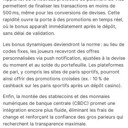
permettent de finaliser les transactions en moins de
500 ms, même pour les conversions de devises. Cette
rapidité ouvre la porte à des promotions en temps réel,
où le bonus apparaît immédiatement après le dépôt,
sans délai de validation.
Les bonus dynamiques deviendront la norme : au lieu de
codes fixes, les joueurs recevront des offres
personnalisées via push notification, ajustées à la devise
du moment et au solde du portefeuille. Les plateformes
de pari, y compris les sites de paris sportifs, pourront
ainsi offrir des promotions croisées (ex. : 10 % de
cashback sur les paris sportifs après un dépôt casino).
Enfin, la montée des stablecoins et des monnaies
numériques de banque centrale (CBDC) promet une
intégration encore plus fluide, éliminant les frais de
change et renforçant la confiance des gros parieurs qui
recherchent la transparence maximale.