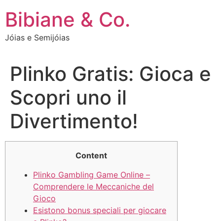
Ir
Bibiane & Co.
para
o
Jóias e Semijóias
conteúdo
Plinko Gratis: Gioca e
Scopri uno il
Divertimento!
Content
Plinko Gambling Game Online –
Comprendere le Meccaniche del
Gioco
Esistono bonus speciali per giocare