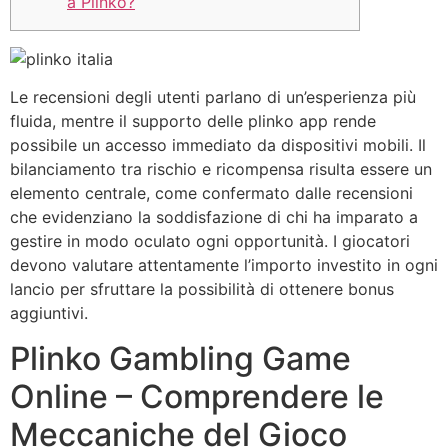
a Plinko?
Le recensioni degli utenti parlano di un’esperienza più
fluida, mentre il supporto delle plinko app rende
possibile un accesso immediato da dispositivi mobili. Il
bilanciamento tra rischio e ricompensa risulta essere un
elemento centrale, come confermato dalle recensioni
che evidenziano la soddisfazione di chi ha imparato a
gestire in modo oculato ogni opportunità. I giocatori
devono valutare attentamente l’importo investito in ogni
lancio per sfruttare la possibilità di ottenere bonus
aggiuntivi.
Plinko Gambling Game
Online – Comprendere le
Meccaniche del Gioco