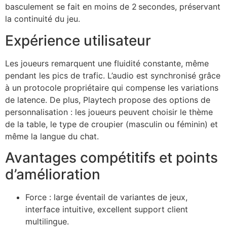
basculement se fait en moins de 2 secondes, préservant
la continuité du jeu.
Expérience utilisateur
Les joueurs remarquent une fluidité constante, même
pendant les pics de trafic. L’audio est synchronisé grâce
à un protocole propriétaire qui compense les variations
de latence. De plus, Playtech propose des options de
personnalisation : les joueurs peuvent choisir le thème
de la table, le type de croupier (masculin ou féminin) et
même la langue du chat.
Avantages compétitifs et points
d’amélioration
Force : large éventail de variantes de jeux,
interface intuitive, excellent support client
multilingue.