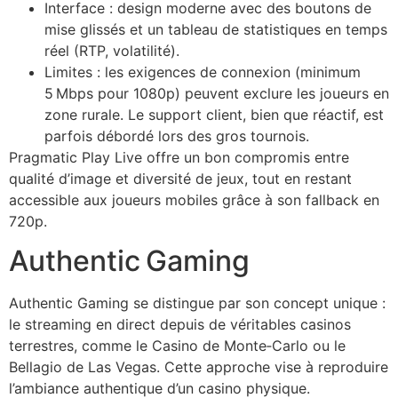
Interface : design moderne avec des boutons de
mise glissés et un tableau de statistiques en temps
réel (RTP, volatilité).
Limites : les exigences de connexion (minimum
5 Mbps pour 1080p) peuvent exclure les joueurs en
zone rurale. Le support client, bien que réactif, est
parfois débordé lors des gros tournois.
Pragmatic Play Live offre un bon compromis entre
qualité d’image et diversité de jeux, tout en restant
accessible aux joueurs mobiles grâce à son fallback en
720p.
Authentic Gaming
Authentic Gaming se distingue par son concept unique :
le streaming en direct depuis de véritables casinos
terrestres, comme le Casino de Monte‑Carlo ou le
Bellagio de Las Vegas. Cette approche vise à reproduire
l’ambiance authentique d’un casino physique.