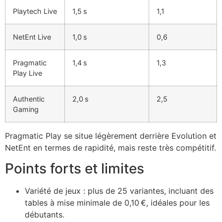
Playtech Live
1,5 s
1,1
NetEnt Live
1,0 s
0,6
Pragmatic
1,4 s
1,3
Play Live
Authentic
2,0 s
2,5
Gaming
Pragmatic Play se situe légèrement derrière Evolution et
NetEnt en termes de rapidité, mais reste très compétitif.
Points forts et limites
Variété de jeux : plus de 25 variantes, incluant des
tables à mise minimale de 0,10 €, idéales pour les
débutants.