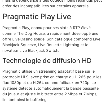
mais la dépendance à des codecs moins répandus peut
créer des incompatibilités sur certains appareils.
Pragmatic Play Live
Pragmatic Play, connu pour ses slots à RTP élevé
comme The Dog House, a rapidement développé une
offre Live Casino solide. Son catalogue comprend Live
Blackjack Squeeze, Live Roulette Lightning et le
novateur Live Blackjack Switch.
Technologie de diffusion HD
Pragmatic utilise un streaming adaptatif basé sur le
protocole HLS, avec prise en charge du H.265 pour les
flux 1080p et du H.264 comme fallback en 720p. Le
système détecte automatiquement la bande passante
du joueur et ajuste le bitrate entre 2 Mbps et 7 Mbps,
limitant ainsi le buffering.