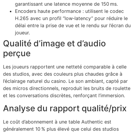
garantissant une latence moyenne de 150 ms.
Encoders haute performance : utilisent le codec
H.265 avec un profil “low‑latency” pour réduire le
délai entre la prise de vue et le rendu sur l’écran du
joueur.
Qualité d’image et d’audio
perçue
Les joueurs rapportent une netteté comparable à celle
des studios, avec des couleurs plus chaudes grâce à
l’éclairage naturel du casino. Le son ambiant, capté par
des micros directionnels, reproduit les bruits de roulette
et les conversations discrètes, renforçant l’immersion.
Analyse du rapport qualité/prix
Le coût d’abonnement à une table Authentic est
généralement 10 % plus élevé que celui des studios