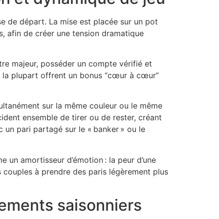
e de départ. La mise est placée sur un pot
s, afin de créer une tension dramatique
: être majeur, posséder un compte vérifié et
la plupart offrent un bonus “cœur à cœur”
simultanément sur la même couleur ou le même
ident ensemble de tirer ou de rester, créant
 un pari partagé sur le « banker » ou le
e un amortisseur d’émotion : la peur d’une
es couples à prendre des paris légèrement plus
nements saisonniers