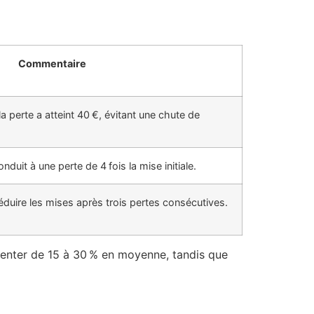
Commentaire
la perte a atteint 40 €, évitant une chute de
duit à une perte de 4 fois la mise initiale.
éduire les mises après trois pertes consécutives.
gmenter de 15 à 30 % en moyenne, tandis que