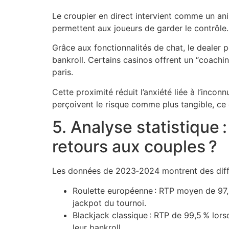
Le croupier en direct intervient comme un an
permettent aux joueurs de garder le contrôle.
Grâce aux fonctionnalités de chat, le dealer 
bankroll. Certains casinos offrent un “coaching
paris.
Cette proximité réduit l’anxiété liée à l’incon
perçoivent le risque comme plus tangible, ce q
5. Analyse statistique :
retours aux couples ?
Les données de 2023‑2024 montrent des différ
Roulette européenne : RTP moyen de 97,3
jackpot du tournoi.
Blackjack classique : RTP de 99,5 % lorsq
leur bankroll.