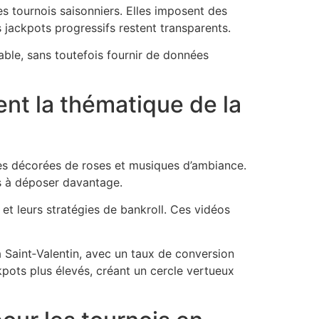
es tournois saisonniers. Elles imposent des
s jackpots progressifs restent transparents.
able, sans toutefois fournir de données
ent la thématique de la
bles décorées de roses et musiques d’ambiance.
s à déposer davantage.
 et leurs stratégies de bankroll. Ces vidéos
 Saint‑Valentin, avec un taux de conversion
pots plus élevés, créant un cercle vertueux