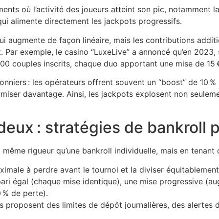
ents où l’activité des joueurs atteint son pic, notamment la
qui alimente directement les jackpots progressifs.
augmente de façon linéaire, mais les contributions additio
t. Par exemple, le casino “LuxeLive” a annoncé qu’en 2023, 
200 couples inscrits, chaque duo apportant une mise de 15 
nniers : les opérateurs offrent souvent un “boost” de 10 % 
 à miser davantage. Ainsi, les jackpots explosent non seule
deux : stratégies de bankroll
a même rigueur qu’une bankroll individuelle, mais en tenan
imale à perdre avant le tournoi et la diviser équitablement
 pari égal (chaque mise identique), une mise progressive (
 % de perte).
mes proposent des limites de dépôt journalières, des alertes