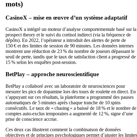
mots)
CasinoX – mise en œuvre d’un système adaptatif
CasinoX a intégré un moteur d’analyse comportementale basé sur la
prospect theory et le suivi du cortisol indirect (via la fréquence de
dépôts). En 2022, l’opérateur a introduit des alertes de perte de
150 € et des limites de session de 90 minutes. Les données internes
montrent une réduction de 23 % du nombre de joueurs dépassant le
seuil de perte, tandis que le taux de satisfaction client a progressé de
15 % selon les enquêtes post‑session.
BetPlay – approche neuroscientifique
BetPlay a collaboré avec un laboratoire de neurosciences pour
mesurer les pics de dopamine lors des tours de roulette en direct. En
s’appuyant sur ces résultats, la plateforme a programmé des pauses
automatiques de 5 minutes après chaque tranche de 10 spins
consécutifs. Le taux de « chasing » a baissé de 18 % et le nombre de
comptes auto‑exclus temporaires a augmenté de 12 %, signe d’une
prise de conscience accrue.
Ces deux cas illustrent comment la combinaison de données
objectives et de principes psychologiques permet d’ajuster les limite