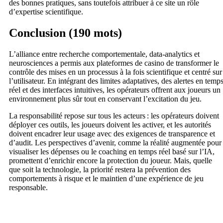
des bonnes pratiques, sans toutefois attribuer à ce site un rôle
d’expertise scientifique.
Conclusion (190 mots)
L’alliance entre recherche comportementale, data‑analytics et
neurosciences a permis aux plateformes de casino de transformer le
contrôle des mises en un processus à la fois scientifique et centré sur
l’utilisateur. En intégrant des limites adaptatives, des alertes en temp
réel et des interfaces intuitives, les opérateurs offrent aux joueurs un
environnement plus sûr tout en conservant l’excitation du jeu.
La responsabilité repose sur tous les acteurs : les opérateurs doivent
déployer ces outils, les joueurs doivent les activer, et les autorités
doivent encadrer leur usage avec des exigences de transparence et
d’audit. Les perspectives d’avenir, comme la réalité augmentée pour
visualiser les dépenses ou le coaching en temps réel basé sur l’IA,
promettent d’enrichir encore la protection du joueur. Mais, quelle
que soit la technologie, la priorité restera la prévention des
comportements à risque et le maintien d’une expérience de jeu
responsable.