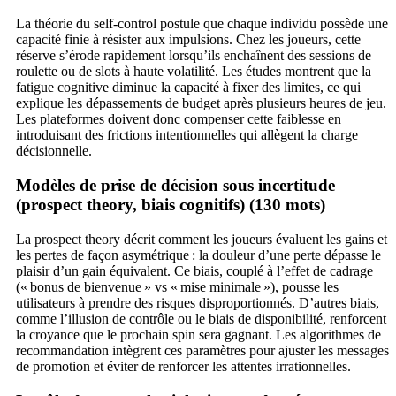
La théorie du self‑control postule que chaque individu possède une
capacité finie à résister aux impulsions. Chez les joueurs, cette
réserve s’érode rapidement lorsqu’ils enchaînent des sessions de
roulette ou de slots à haute volatilité. Les études montrent que la
fatigue cognitive diminue la capacité à fixer des limites, ce qui
explique les dépassements de budget après plusieurs heures de jeu.
Les plateformes doivent donc compenser cette faiblesse en
introduisant des frictions intentionnelles qui allègent la charge
décisionnelle.
Modèles de prise de décision sous incertitude
(prospect theory, biais cognitifs) (130 mots)
La prospect theory décrit comment les joueurs évaluent les gains et
les pertes de façon asymétrique : la douleur d’une perte dépasse le
plaisir d’un gain équivalent. Ce biais, couplé à l’effet de cadrage
(« bonus de bienvenue » vs « mise minimale »), pousse les
utilisateurs à prendre des risques disproportionnés. D’autres biais,
comme l’illusion de contrôle ou le biais de disponibilité, renforcent
la croyance que le prochain spin sera gagnant. Les algorithmes de
recommandation intègrent ces paramètres pour ajuster les messages
de promotion et éviter de renforcer les attentes irrationnelles.