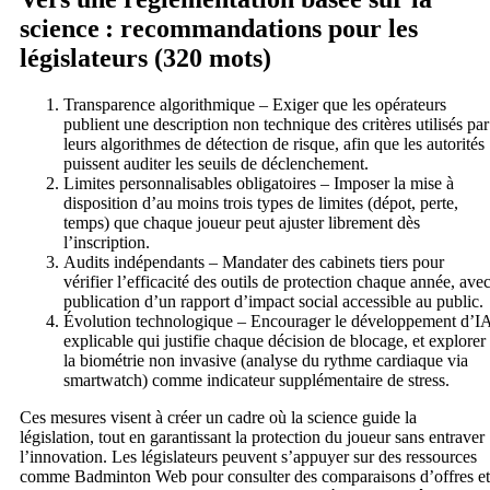
science : recommandations pour les
législateurs (320 mots)
Transparence algorithmique – Exiger que les opérateurs
publient une description non technique des critères utilisés par
leurs algorithmes de détection de risque, afin que les autorités
puissent auditer les seuils de déclenchement.
Limites personnalisables obligatoires – Imposer la mise à
disposition d’au moins trois types de limites (dépot, perte,
temps) que chaque joueur peut ajuster librement dès
l’inscription.
Audits indépendants – Mandater des cabinets tiers pour
vérifier l’efficacité des outils de protection chaque année, ave
publication d’un rapport d’impact social accessible au public.
Évolution technologique – Encourager le développement d’I
explicable qui justifie chaque décision de blocage, et explorer
la biométrie non invasive (analyse du rythme cardiaque via
smartwatch) comme indicateur supplémentaire de stress.
Ces mesures visent à créer un cadre où la science guide la
législation, tout en garantissant la protection du joueur sans entraver
l’innovation. Les législateurs peuvent s’appuyer sur des ressources
comme Badminton Web pour consulter des comparaisons d’offres et