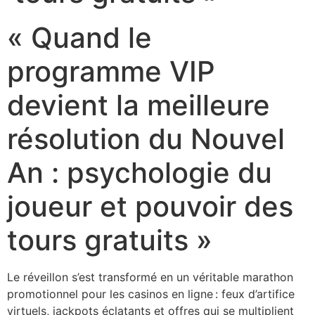
« Quand le
programme VIP
devient la meilleure
résolution du Nouvel
An : psychologie du
joueur et pouvoir des
tours gratuits »
Le réveillon s’est transformé en un véritable marathon
promotionnel pour les casinos en ligne : feux d’artifice
virtuels, jackpots éclatants et offres qui se multiplient