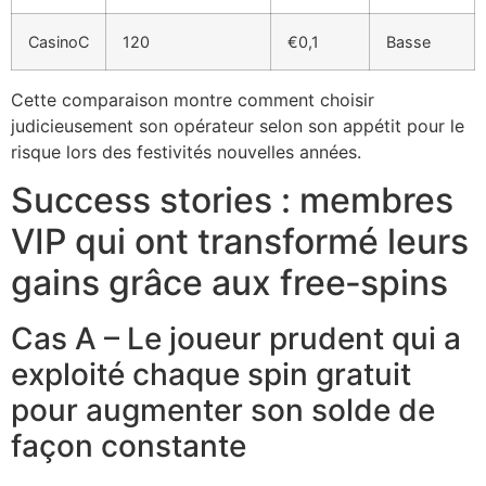
CasinoC
120
€0,1
Basse
Cette comparaison montre comment choisir
judicieusement son opérateur selon son appétit pour le
risque lors des festivités nouvelles années.
Success stories : membres
VIP qui ont transformé leurs
gains grâce aux free‑spins
Cas A – Le joueur prudent qui a
exploité chaque spin gratuit
pour augmenter son solde de
façon constante