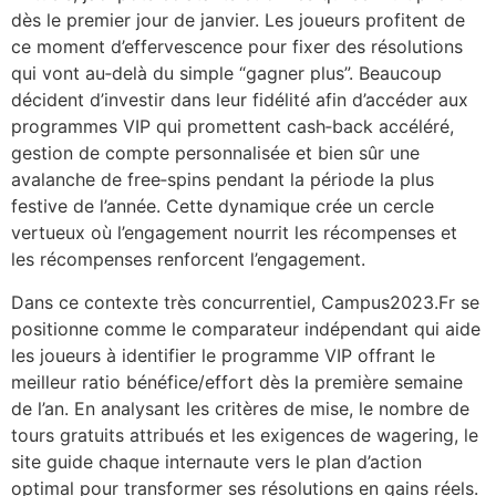
dès le premier jour de janvier. Les joueurs profitent de
ce moment d’effervescence pour fixer des résolutions
qui vont au‑delà du simple “gagner plus”. Beaucoup
décident d’investir dans leur fidélité afin d’accéder aux
programmes VIP qui promettent cash‑back accéléré,
gestion de compte personnalisée et bien sûr une
avalanche de free‑spins pendant la période la plus
festive de l’année. Cette dynamique crée un cercle
vertueux où l’engagement nourrit les récompenses et
les récompenses renforcent l’engagement.
Dans ce contexte très concurrentiel, Campus2023.Fr se
positionne comme le comparateur indépendant qui aide
les joueurs à identifier le programme VIP offrant le
meilleur ratio bénéfice/effort dès la première semaine
de l’an. En analysant les critères de mise, le nombre de
tours gratuits attribués et les exigences de wagering, le
site guide chaque internaute vers le plan d’action
optimal pour transformer ses résolutions en gains réels.