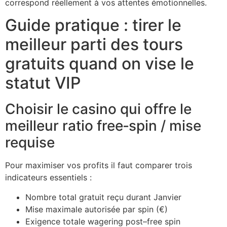
correspond réellement à vos attentes émotionnelles.
Guide pratique : tirer le
meilleur parti des tours
gratuits quand on vise le
statut VIP
Choisir le casino qui offre le
meilleur ratio free‑spin / mise
requise
Pour maximiser vos profits il faut comparer trois
indicateurs essentiels :
Nombre total gratuit reçu durant Janvier
Mise maximale autorisée par spin (€)
Exigence totale wagering post–free spin