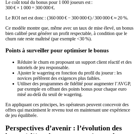
Le coût total du bonus pour 1 000 joueurs est :
300 € × 1 000 = 300 000 €.
Le ROI net est donc : (360 000 € − 300 000 €) / 300 000 € ≈ 20 %.
Ce modèle montre que, même avec un taux de mise élevé, un bonus
bien calibré peut générer un profit respectable, à condition que le
churn rate reste maîtrisé (par exemple <30 %).
Points à surveiller pour optimiser le bonus
Réduire le churn en proposant un support client réactif et des
tutoriels de jeu responsable.
Ajuster le wagering en fonction du profil du joueur : les
novices préfèrent des exigences plus faibles.
Utiliser des programmes de fidélité pour augmenter l’AVGP,
par exemple en offrant des points bonus pour chaque euro
misé au-delà du seuil de wagering.
En appliquant ces principes, les opérateurs peuvent concevoir des
offres qui maximisent le revenu tout en maintenant une expérience
de jeu équilibrée.
Perspectives d’avenir : l’évolution des