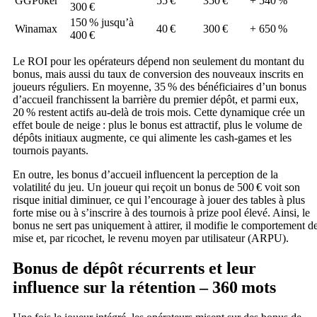
GGPoker
55 €
350 €
+ 540 %
300 €
150 % jusqu’à
Winamax
40 €
300 €
+ 650 %
400 €
Le ROI pour les opérateurs dépend non seulement du montant du
bonus, mais aussi du taux de conversion des nouveaux inscrits en
joueurs réguliers. En moyenne, 35 % des bénéficiaires d’un bonus
d’accueil franchissent la barrière du premier dépôt, et parmi eux,
20 % restent actifs au-delà de trois mois. Cette dynamique crée un
effet boule de neige : plus le bonus est attractif, plus le volume de
dépôts initiaux augmente, ce qui alimente les cash‑games et les
tournois payants.
En outre, les bonus d’accueil influencent la perception de la
volatilité du jeu. Un joueur qui reçoit un bonus de 500 € voit son
risque initial diminuer, ce qui l’encourage à jouer des tables à plus
forte mise ou à s’inscrire à des tournois à prize pool élevé. Ainsi, le
bonus ne sert pas uniquement à attirer, il modifie le comportement d
mise et, par ricochet, le revenu moyen par utilisateur (ARPU).
Bonus de dépôt récurrents et leur
influence sur la rétention – 360 mots