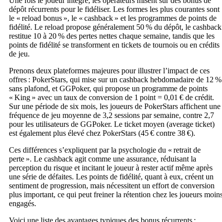
Une fois le joueur intégré, les opérateurs misent sur des bonus de
dépôt récurrents pour le fidéliser. Les formes les plus courantes sont
le « reload bonus », le « cashback » et les programmes de points de
fidélité. Le reload propose généralement 50 % du dépôt, le cashback
restitue 10 à 20 % des pertes nettes chaque semaine, tandis que les
points de fidélité se transforment en tickets de tournois ou en crédits
de jeu.
Prenons deux plateformes majeures pour illustrer l’impact de ces
offres : PokerStars, qui mise sur un cashback hebdomadaire de 12 %
sans plafond, et GGPoker, qui propose un programme de points
« King » avec un taux de conversion de 1 point = 0,01 € de crédit.
Sur une période de six mois, les joueurs de PokerStars affichent une
fréquence de jeu moyenne de 3,2 sessions par semaine, contre 2,7
pour les utilisateurs de GGPoker. Le ticket moyen (average ticket)
est également plus élevé chez PokerStars (45 € contre 38 €).
Ces différences s’expliquent par la psychologie du « retrait de
perte ». Le cashback agit comme une assurance, réduisant la
perception du risque et incitant le joueur à rester actif même après
une série de défaites. Les points de fidélité, quant à eux, créent un
sentiment de progression, mais nécessitent un effort de conversion
plus important, ce qui peut freiner la rétention chez les joueurs moin
engagés.
Voici une liste des avantages typiques des bonus récurrents :