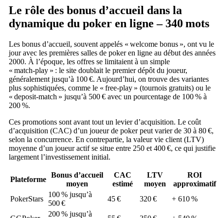
Le rôle des bonus d’accueil dans la
dynamique du poker en ligne – 340 mots
Les bonus d’accueil, souvent appelés « welcome bonus », ont vu le
jour avec les premières salles de poker en ligne au début des années
2000. À l’époque, les offres se limitaient à un simple
« match‑play » : le site doublait le premier dépôt du joueur,
généralement jusqu’à 100 €. Aujourd’hui, on trouve des variantes
plus sophistiquées, comme le « free‑play » (tournois gratuits) ou le
« deposit‑match » jusqu’à 500 € avec un pourcentage de 100 % à
200 %.
Ces promotions sont avant tout un levier d’acquisition. Le coût
d’acquisition (CAC) d’un joueur de poker peut varier de 30 à 80 €,
selon la concurrence. En contrepartie, la valeur vie client (LTV)
moyenne d’un joueur actif se situe entre 250 et 400 €, ce qui justifie
largement l’investissement initial.
Bonus d’accueil
CAC
LTV
ROI
Plateforme
moyen
estimé
moyen
approximatif
100 % jusqu’à
PokerStars
45 €
320 €
+ 610 %
500 €
200 % jusqu’à