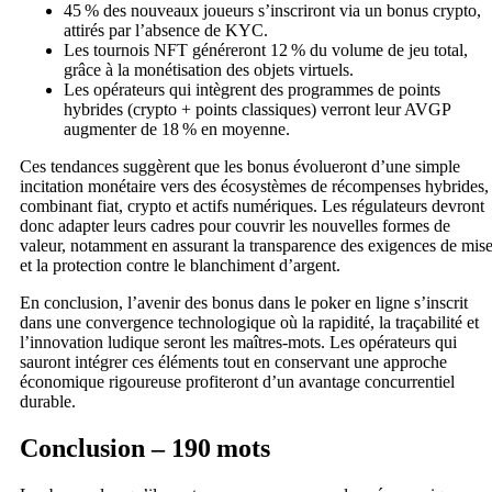
45 % des nouveaux joueurs s’inscriront via un bonus crypto,
attirés par l’absence de KYC.
Les tournois NFT généreront 12 % du volume de jeu total,
grâce à la monétisation des objets virtuels.
Les opérateurs qui intègrent des programmes de points
hybrides (crypto + points classiques) verront leur AVGP
augmenter de 18 % en moyenne.
Ces tendances suggèrent que les bonus évolueront d’une simple
incitation monétaire vers des écosystèmes de récompenses hybrides,
combinant fiat, crypto et actifs numériques. Les régulateurs devront
donc adapter leurs cadres pour couvrir les nouvelles formes de
valeur, notamment en assurant la transparence des exigences de mis
et la protection contre le blanchiment d’argent.
En conclusion, l’avenir des bonus dans le poker en ligne s’inscrit
dans une convergence technologique où la rapidité, la traçabilité et
l’innovation ludique seront les maîtres‑mots. Les opérateurs qui
sauront intégrer ces éléments tout en conservant une approche
économique rigoureuse profiteront d’un avantage concurrentiel
durable.
Conclusion – 190 mots