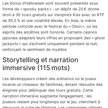
Les bonus d’Halloween sont souvent présentés sous
forme de « spooky packs » : un dépôt de 20 € donne
droit à 30 tours gratuits sur
Vampire’s Kiss
avec un RTP
de 95,5 % et une volatilité élevée. En Asie, la même
période coïncide avec le festival du « Obon », où les
esprits des ancêtres sont honorés. Certains casinos
japonais adaptent leurs offres en proposant des « ghost
jackpots » qui s’activent uniquement pendant la nuit,
renforçant le sentiment de mystère.
Storytelling et narration
immersive (115 mots)
Les développeurs créent des scénarios où le joueur
incarne un chasseur de fantômes, devant résoudre des
énigmes pour débloquer des tours gratuits. Cette
narration immersive augmente l’engagement : les
joueurs restent plus longtemps sur le jeu, cherchant à
découvrir la suite de l’histoire. Les campagnes utilisent