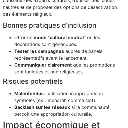
consulter des experts culturels, d’utiliser des icônes
neutres et de proposer des options de désactivation
des éléments religieux.
Bonnes pratiques d’inclusion
Offrir un
mode “cultural neutral”
où les
décorations sont génériques.
Tester les campagnes
auprès de panels
représentatifs avant le lancement.
Communiquer clairement
que les promotions
sont ludiques et non religieuses.
Risques potentiels
Malentendus
: utilisation inappropriée de
symboles (ex. : menorah comme slot).
Backlash sur les réseaux
si la communauté
perçoit une appropriation culturelle.
Impact économique et