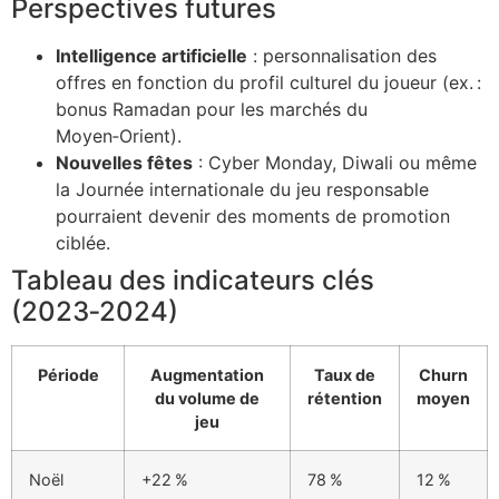
Perspectives futures
Intelligence artificielle
: personnalisation des
offres en fonction du profil culturel du joueur (ex. :
bonus Ramadan pour les marchés du
Moyen‑Orient).
Nouvelles fêtes
: Cyber Monday, Diwali ou même
la Journée internationale du jeu responsable
pourraient devenir des moments de promotion
ciblée.
Tableau des indicateurs clés
(2023‑2024)
Période
Augmentation
Taux de
Churn
du volume de
rétention
moyen
jeu
Noël
+22 %
78 %
12 %