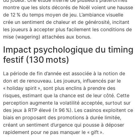
montre que les slots décorés de Noël voient une hausse
de 12 % du temps moyen de jeu. L’ambiance visuelle
crée un sentiment de chaleur et de générosité, incitant
les joueurs à accepter plus facilement les conditions de
mise (wagering) attachées aux bonus.
Impact psychologique du timing
festif (130 mots)
La période de fin d’année est associée à la notion de
don et de renouveau. Les joueurs, influencés par le
« holiday spirit », sont plus enclins à prendre des
risques, estimant que la chance est de leur côté. Cette
perception augmente la volatilité acceptée, surtout sur
des jeux à RTP élevé (≥ 96 %). Les casinos exploitent ce
biais en proposant des promotions à durée limitée,
créant un sentiment d’urgence qui pousse à déposer
rapidement pour ne pas manquer le « gift ».