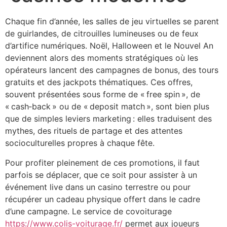
Chaque fin d’année, les salles de jeu virtuelles se parent
de guirlandes, de citrouilles lumineuses ou de feux
d’artifice numériques. Noël, Halloween et le Nouvel An
deviennent alors des moments stratégiques où les
opérateurs lancent des campagnes de bonus, des tours
gratuits et des jackpots thématiques. Ces offres,
souvent présentées sous forme de « free spin », de
« cash‑back » ou de « deposit match », sont bien plus
que de simples leviers marketing : elles traduisent des
mythes, des rituels de partage et des attentes
socioculturelles propres à chaque fête.
Pour profiter pleinement de ces promotions, il faut
parfois se déplacer, que ce soit pour assister à un
événement live dans un casino terrestre ou pour
récupérer un cadeau physique offert dans le cadre
d’une campagne. Le service de covoiturage
https://www.colis-voiturage.fr/
permet aux joueurs