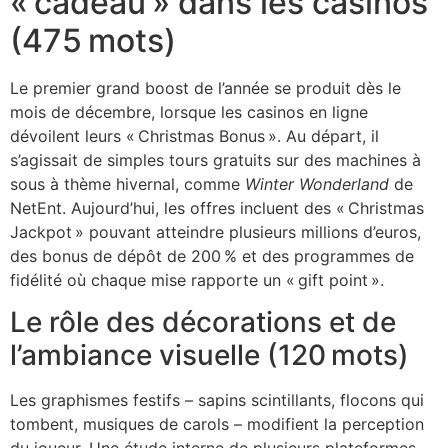
« cadeau » dans les casinos
(475 mots)
Le premier grand boost de l’année se produit dès le
mois de décembre, lorsque les casinos en ligne
dévoilent leurs « Christmas Bonus ». Au départ, il
s’agissait de simples tours gratuits sur des machines à
sous à thème hivernal, comme
Winter Wonderland
de
NetEnt. Aujourd’hui, les offres incluent des « Christmas
Jackpot » pouvant atteindre plusieurs millions d’euros,
des bonus de dépôt de 200 % et des programmes de
fidélité où chaque mise rapporte un « gift point ».
Le rôle des décorations et de
l’ambiance visuelle (120 mots)
Les graphismes festifs – sapins scintillants, flocons qui
tombent, musiques de carols – modifient la perception
du joueur. Une étude interne de plusieurs plateformes