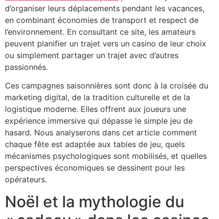
d’organiser leurs déplacements pendant les vacances,
en combinant économies de transport et respect de
l’environnement. En consultant ce site, les amateurs
peuvent planifier un trajet vers un casino de leur choix
ou simplement partager un trajet avec d’autres
passionnés.
Ces campagnes saisonnières sont donc à la croisée du
marketing digital, de la tradition culturelle et de la
logistique moderne. Elles offrent aux joueurs une
expérience immersive qui dépasse le simple jeu de
hasard. Nous analyserons dans cet article comment
chaque fête est adaptée aux tables de jeu, quels
mécanismes psychologiques sont mobilisés, et quelles
perspectives économiques se dessinent pour les
opérateurs.
Noël et la mythologie du