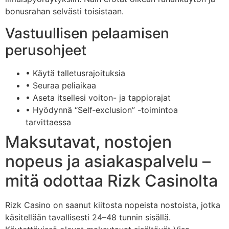
bonusrahan selvästi toisistaan.
Vastuullisen pelaamisen
perusohjeet
• Käytä talletusrajoituksia
• Seuraa peliaikaa
• Aseta itsellesi voiton- ja tappiorajat
• Hyödynnä “Self‑exclusion” -toimintoa
tarvittaessa
Maksutavat, nostojen
nopeus ja asiakaspalvelu –
mitä odottaa Rizk Casinolta
Rizk Casino on saanut kiitosta nopeista nostoista, jotka
käsitellään tavallisesti 24–48 tunnin sisällä.