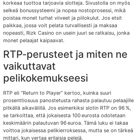
korkeaa tuottoa tarjoavia slotteja. Sivustolla on myös
selkeä bonussysteemi ja nopea nostoprosessi, mikä
poistaa monet turhat viiveet ja piilokulut. Jos etsit
paikkaa, jossa voit pelata turvallisesti ja maksaa
nopeasti, Rizk Casino on usein juuri se ratkaisu, jonka
monet pelaajat kaipaavat.
RTP‑perusteet ja miten ne
vaikuttavat
pelikokemukseesi
RTP eli “Return to Player” kertoo, kuinka suuri
prosenttiosuus panostetusta rahasta palautuu pelaajille
pitkällä aikavälillä. Jos esimerkiksi slotin RTP on 96 %,
se tarkoittaa, että jokaisesta 100 eurosta odotetaan
keskimäärin palautuvan 96 euroa. Tämä luku ei takaa
voittoa jokaisessa pelikierroksessa, mutta se on tärkeä
mittari, kun vertaa erilaisia pelejä.