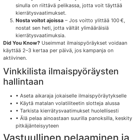
sinulla on riittävä pelikassa, jotta voit täyttää
kierrätysvaatimukset.
Nosta voitot ajoissa
– Jos voitto ylittää 100 €,
nostat sen heti, jotta vältät ylimääräisiä
kierrätysvaatimuksia.
Did You Know?
Useimmat ilmaispyöräykset voidaan
käyttää 2–3 kertaa per päivä, jos kampanja on
aktiivinen.
Vinkkilista ilmaispyöräysten
hallintaan
• Aseta aikaraja jokaiselle ilmaispyöräytykselle
• Käytä matalan volatiliteetin slotteja alussa
• Tarkista kierrätysvaatimukset huolellisesti
• Älä pelaa ainoastaan suurilla panoksilla, keskity
pitkäjänteisyyteen
Vastuullinen pelaaminen ja