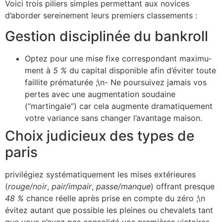
Voici trois piliers simples permettant aux novices
d’aborder sereinement leurs premiers classements :
Gestion disciplinée du bankroll
Optez pour une mise fixe correspondant maximu­
ment à
5 %
du capital disponible afin d’éviter toute
faillite prématurée ;\n- Ne poursuivez jamais vos
pertes avec une augmentation soudaine
(“martingale”) car cela augmente dramatiquement
votre variance sans changer l’avantage maison.
Choix judicieux des types de
paris
privilégiez systématiquement les mises extérieures
(
rouge/noir
,
pair/impair
,
passe/manque
) offrant presque
48 %
chance réelle après prise en compte du zéro ;\n
évitez autant que possible les pleines ou chevalets tant
que vous n’avez pas consolidé vos premières victoires.