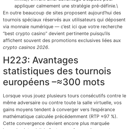
appliquer calmement une stratégie pré‑définie.\
En outre beaucoup de sites proposent aujourd’hui des
tournois spéciaux réservés aux utilisateurs qui déposent
via monnaie numérique — c’est ici que votre recherche
“best crypto casino” devient pertinente puisqu’ils
affichent souvent des promotions exclusives liées aux
crypto casinos 2026
.
H22​
3​
: Avantages
statistiques des tournois
européens –≈​300​ mots
Lorsque vous jouez plusieurs tours consécutifs contre le
même adversaire ou contre toute la salle virtuelle, vos
gains moyens tendent à converger vers l’espérance
mathématique calculée précédemment (RTP ≈97 %).
Cette convergence devient encore plus marquée