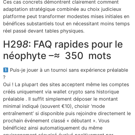
Ces cas concrets démontrent clairement comment
adaptation stratégique combinée au choix judicieux
platforme peut transformer modestes mises initiales en
bénéfices substantiels tout en nécessitant moins temps
réel passé devant tables physiques.
H29​​
8​​​
: FAQ rapides pour le
néophyte –≈ 350 mots
Puis-je jouer à un tournoi sans expérience préalable
?
Oui ! La plupart des sites acceptent même les comptes
créés uniquement via wallet crypto sans historique
préalable . Il suffit simplement déposer le montant
minimal indiqué (souvent €10), choisir ‘mode
entraînement’ si disponible puis rejoindre directement le
prochain événement classé « débutant ». Vous
bénéficiez ainsi automatiquement du même