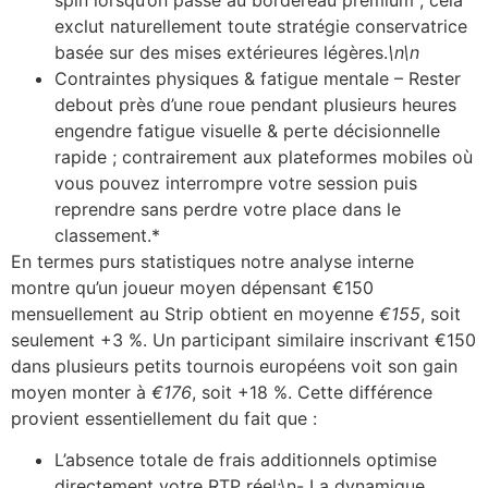
exclut naturellement toute stratégie conservatrice
basée sur des mises extérieures légères.
\n\n
Contraintes physiques & fatigue mentale – Rester
debout près d’une roue pendant plusieurs heures
engendre fatigue visuelle & perte décisionnelle
rapide ; contrairement aux plateformes mobiles où
vous pouvez interrompre votre session puis
reprendre sans perdre votre place dans le
classement.*
En termes purs statistiques notre analyse interne
montre qu’un joueur moyen dépensant €150
mensuellement au Strip obtient en moyenne
€155
, soit
seulement +3 %. Un participant similaire inscrivant €150
dans plusieurs petits tournois européens voit son gain
moyen monter à
€176
, soit +18 %. Cette différence
provient essentiellement du fait que :
L’absence totale de frais additionnels optimise
directement votre RTP réel;\n- La dynamique