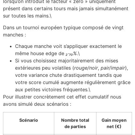
lorsqu’on introduit le facteur « zéro » uniquement
présent dans certains tours mais jamais simultanément
sur toutes les mains.\
Dans un tournoi européen typique composé de vingt
manches :
Chaque manche voit s’appliquer exactement le
même house edge de
₂·₇₀%
.\
Si vous choisissez majoritairement des mises
extérieures peu volatiles (
rouge/noir
,
pair/impair
),
votre variance chute drastiquement tandis que
votre score cumulé augmente régulièrement grâce
aux petites victoires fréquentes.\
Pour illustrer concrètement cet effet cumulatif nous
avons simulé deux scénarios :
Scénario
Nombre total
Gain moyen
de parties
net (€)