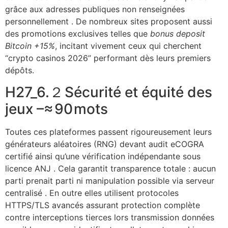
grâce aux adresses publiques non renseignées
personnellement . De nombreux sites proposent aussi
des promotions exclusives telles que
bonus deposit
Bitcoin +15%
, incitant vivement ceux qui cherchent
“crypto casinos 2026” performant dès leurs premiers
dépôts.
H27​​_6​.２‌ Sécurité et équité des
jeux –≈ 90 mots
Toutes ces plateformes passent rigoureusement leurs
générateurs aléatoires (RNG) devant audit eCOGRA
certifié ainsi qu’une vérification indépendante sous
licence ANJ . Cela garantit transparence totale : aucun
parti prenait parti ni manipulation possible via serveur
centralisé . En outre elles utilisent protocoles
HTTPS/TLS avancés assurant protection complète
contre interceptions tierces lors transmission données