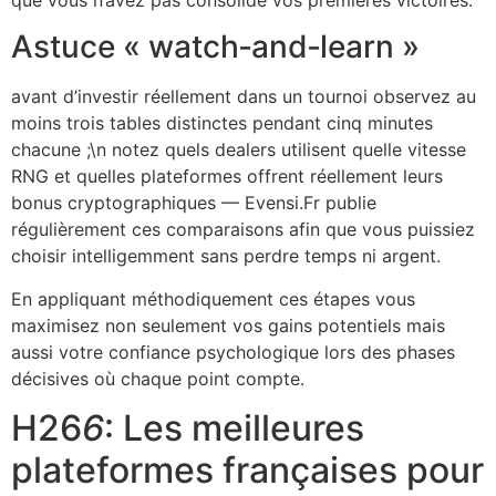
Astuce « watch‑and‑learn »
avant d’investir réellement dans un tournoi observez au
moins trois tables distinctes pendant cinq minutes
chacune ;\n notez quels dealers utilisent quelle vitesse
RNG et quelles plateformes offrent réellement leurs
bonus cryptographiques — Evensi.Fr publie
régulièrement ces comparaisons afin que vous puissiez
choisir intelligemment sans perdre temps ni argent.
En appliquant méthodiquement ces étapes vous
maximisez non seulement vos gains potentiels mais
aussi votre confiance psychologique lors des phases
décisives où chaque point compte.
H26​
6​
: Les meilleures
plateformes françaises pour