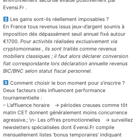
environnement sécurisé évalué positivement par
Evensi.Fr .
Les gains sont-ils réellement imposables ?
En France tous revenus issus jeux‑d’argent soumis à
imposition dès dépassément seuil annuel fixé autour
€1700
. Pour activités réalisées exclusivement via
cryptomonnaies , ils sont traités comme revenus
mobiliers classiques ; il faut alors déclarer conversion
fiat correspondante lors déclaration annuelle revenus
BIC/BNC selon statut fiscal personnel.
Comment choisir le bon moment pour s’inscrire ?
Deux facteurs clés influencent performance
tournamentielle :
– L’affluence horaire → périodes creuses comme tôt
matin CET donnent généralement moins concurrence
agressive.; \n- Les offres promotionnelles → surveillez
newsletters spécialisées dont Evensi.Fr compile
mensuellement listes ‘bonus temporaires’ indiquant