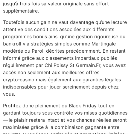
jusqu’à trois fois sa valeur originale sans effort
supplémentaire.​
Toutefois aucun gain ne vaut davantage qu’une lecture
attentive des conditions associées aux différents
programmes bonus ainsi qu’une gestion rigoureuse du
bankroll via stratégies simples comme Martingale
modérée ou Paroli décrites précédemment.​ En restant
informé grâce aux classements impartiaux publiés
régulièrement par Chi Poissy St Germain.Fr, vous avez
accès non seulement aux meilleures offres
crypto‑casino mais également aux garanties légales
indispensables pour jouer sereinement depuis chez
vous.​
Profitez donc pleinement du Black Friday tout en
gardant toujours sous contrôle vos mises quotidiennes
— le plaisir restera intact et vos chances réelles seront
maximisées grâce à la combinaison gagnante entre