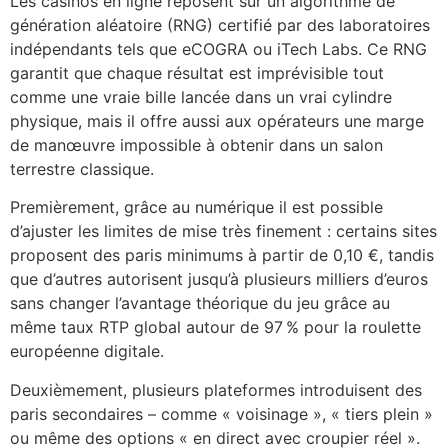
Les casinos en ligne reposent sur un algorithme de
génération aléatoire (RNG) certifié par des laboratoires
indépendants tels que eCOGRA ou iTech Labs. Ce RNG
garantit que chaque résultat est imprévisible tout
comme une vraie bille lancée dans un vrai cylindre
physique, mais il offre aussi aux opérateurs une marge
de manœuvre impossible à obtenir dans un salon
terrestre classique.
Premièrement, grâce au numérique il est possible
d’ajuster les limites de mise très finement : certains sites
proposent des paris minimums à partir de 0,10 €, tandis
que d’autres autorisent jusqu’à plusieurs milliers d’euros
sans changer l’avantage théorique du jeu grâce au
même taux RTP global autour de 97 % pour la roulette
européenne digitale.
Deuxièmement, plusieurs plateformes introduisent des
paris secondaires – comme « voisinage », « tiers plein »
ou même des options « en direct avec croupier réel ».