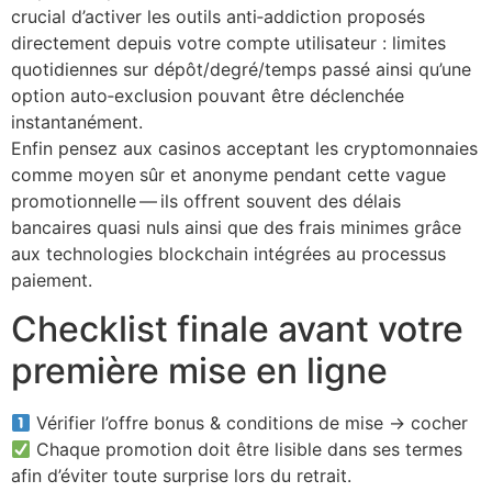
crucial d’activer les outils anti‑addiction proposés
directement depuis votre compte utilisateur : limites
quotidiennes sur dépôt/degré/temps passé ainsi qu’une
option auto‑exclusion pouvant être déclenchée
instantanément.
Enfin pensez aux casinos acceptant les cryptomonnaies
comme moyen sûr et anonyme pendant cette vague
promotionnelle — ils offrent souvent des délais
bancaires quasi nuls ainsi que des frais minimes grâce
aux technologies blockchain intégrées au processus
paiement.
Checklist finale avant votre
première mise en ligne
Vérifier l’offre bonus & conditions de mise → cocher
Chaque promotion doit être lisible dans ses termes
afin d’éviter toute surprise lors du retrait.