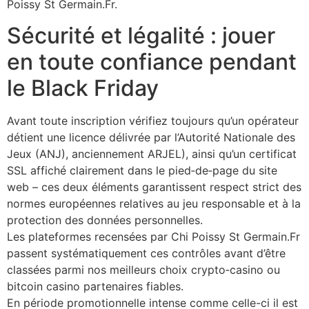
Poissy St Germain.Fr.
Sécurité et légalité : jouer
en toute confiance pendant
le Black Friday
Avant toute inscription vérifiez toujours qu’un opérateur
détient une licence délivrée par l’Autorité Nationale des
Jeux (ANJ), anciennement ARJEL), ainsi qu’un certificat
SSL affiché clairement dans le pied‑de‑page du site
web – ces deux éléments garantissent respect strict des
normes européennes relatives au jeu responsable et à la
protection des données personnelles.
Les plateformes recensées par Chi Poissy St Germain.Fr
passent systématiquement ces contrôles avant d’être
classées parmi nos meilleurs choix crypto‑casino ou
bitcoin casino partenaires fiables.
En période promotionnelle intense comme celle-ci il est