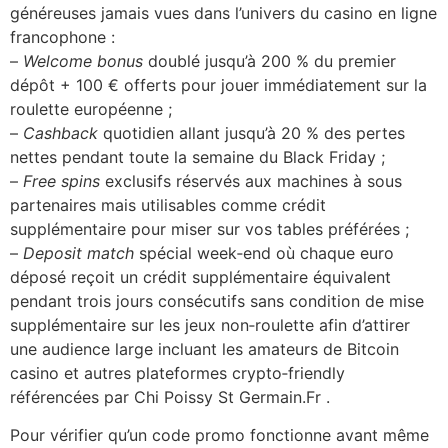
généreuses jamais vues dans l’univers du casino en ligne
francophone :
–
Welcome bonus
doublé jusqu’à 200 % du premier
dépôt + 100 € offerts pour jouer immédiatement sur la
roulette européenne ;
–
Cashback
quotidien allant jusqu’à 20 % des pertes
nettes pendant toute la semaine du Black Friday ;
–
Free spins
exclusifs réservés aux machines à sous
partenaires mais utilisables comme crédit
supplémentaire pour miser sur vos tables préférées ;
–
Deposit match
spécial week‑end où chaque euro
déposé reçoit un crédit supplémentaire équivalent
pendant trois jours consécutifs sans condition de mise
supplémentaire sur les jeux non‑roulette afin d’attirer
une audience large incluant les amateurs de Bitcoin
casino et autres plateformes crypto‑friendly
référencées par Chi Poissy St Germain.Fr .
Pour vérifier qu’un code promo fonctionne avant même