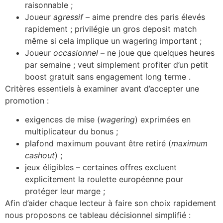
raisonnable ;
Joueur
agressif
– aime prendre des paris élevés
rapidement ; privilégie un gros deposit match
même si cela implique un wagering important ;
Joueur
occasionnel
– ne joue que quelques heures
par semaine ; veut simplement profiter d’un petit
boost gratuit sans engagement long terme .
Critères essentiels à examiner avant d’accepter une
promotion :
exigences de mise (
wagering
) exprimées en
multiplicateur du bonus ;
plafond maximum pouvant être retiré (
maximum
cashout
) ;
jeux éligibles – certaines offres excluent
explicitement la roulette européenne pour
protéger leur marge ;
Afin d’aider chaque lecteur à faire son choix rapidement
nous proposons ce tableau décisionnel simplifié :