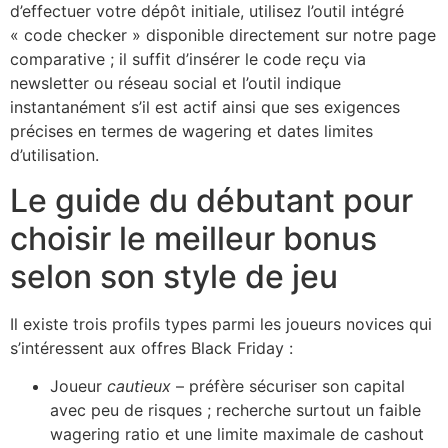
d’effectuer votre dépôt initiale, utilisez l’outil intégré
« code checker » disponible directement sur notre page
comparative ; il suffit d’insérer le code reçu via
newsletter ou réseau social et l’outil indique
instantanément s’il est actif ainsi que ses exigences
précises en termes de wagering et dates limites
d’utilisation.
Le guide du débutant pour
choisir le meilleur bonus
selon son style de jeu
Il existe trois profils types parmi les joueurs novices qui
s’intéressent aux offres Black Friday :
Joueur
cautieux
– préfère sécuriser son capital
avec peu de risques ; recherche surtout un faible
wagering ratio et une limite maximale de cashout