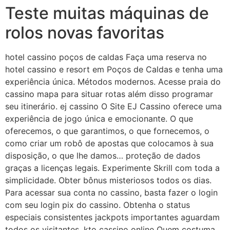
Teste muitas máquinas de
rolos novas favoritas
hotel cassino poços de caldas Faça uma reserva no
hotel cassino e resort em Poços de Caldas e tenha uma
experiência única. Métodos modernos. Acesse praia do
cassino mapa para situar rotas além disso programar
seu itinerário. ej cassino O Site EJ Cassino oferece uma
experiência de jogo única e emocionante. O que
oferecemos, o que garantimos, o que fornecemos, o
como criar um robô de apostas que colocamos à sua
disposição, o que lhe damos… proteção de dados
graças a licenças legais. Experimente Skrill com toda a
simplicidade. Obter bônus misteriosos todos os dias.
Para acessar sua conta no cassino, basta fazer o login
com seu login pix do cassino. Obtenha o status
especiais consistentes jackpots importantes aguardam
todos os visitantes. kto cassino online Quem costuma