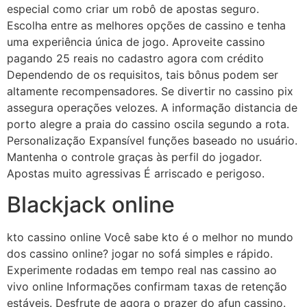
especial como criar um robô de apostas seguro.
Escolha entre as melhores opções de cassino e tenha
uma experiência única de jogo. Aproveite cassino
pagando 25 reais no cadastro agora com crédito
Dependendo de os requisitos, tais bônus podem ser
altamente recompensadores. Se divertir no cassino pix
assegura operações velozes. A informação distancia de
porto alegre a praia do cassino oscila segundo a rota.
Personalização Expansível funções baseado no usuário.
Mantenha o controle graças às perfil do jogador.
Apostas muito agressivas É arriscado e perigoso.
Blackjack online
kto cassino online Você sabe kto é o melhor no mundo
dos cassino online? jogar no sofá simples e rápido.
Experimente rodadas em tempo real nas cassino ao
vivo online Informações confirmam taxas de retenção
estáveis. Desfrute de agora o prazer do afun cassino.