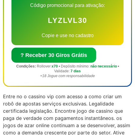
Código promocional para ativação:
LYZLVL30
Copie e use no cadastro
? Receber 30 Giros Grátis
Condições:
Rollover
x70
• Depósito mínimo:
não necessário
•
Validade:
7 dias
+18 Jogue com responsabilidade
Entre no o cassino vip com acesso a como criar um
robô de apostas serviços exclusivas. Legalidade
certificada legislação. Encontre jogo de cassino que
paga de verdade com pagamentos instantâneos. os
jogos de azar online continuam a se desenvolver, assim
como a demanda crescente por parte do setor. Ative