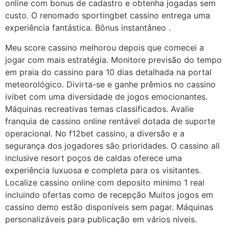
online com bonus de cadastro e obtenha jogadas sem
custo. O renomado sportingbet cassino entrega uma
experiência fantástica. Bônus instantâneo .
Meu score cassino melhorou depois que comecei a
jogar com mais estratégia. Monitore previsão do tempo
em praia do cassino para 10 dias detalhada na portal
meteorológico. Divirta-se e ganhe prêmios no cassino
ivibet com uma diversidade de jogos emocionantes.
Máquinas recreativas temas classificados. Avalie
franquia de cassino online rentável dotada de suporte
operacional. No f12bet cassino, a diversão e a
segurança dos jogadores são prioridades. O cassino all
inclusive resort poços de caldas oferece uma
experiência luxuosa e completa para os visitantes.
Localize cassino online com deposito minimo 1 real
incluindo ofertas como de recepção Muitos jogos em
cassino demo estão disponíveis sem pagar. Máquinas
personalizáveis para publicação em vários níveis.