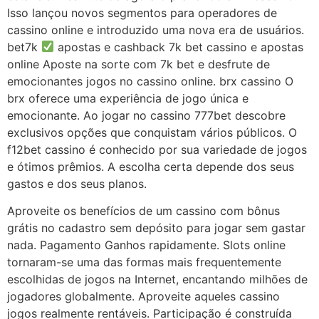
Isso lançou novos segmentos para operadores de
cassino online e introduzido uma nova era de usuários.
bet7k
apostas e cashback 7k bet cassino e apostas
online Aposte na sorte com 7k bet e desfrute de
emocionantes jogos no cassino online. brx cassino O
brx oferece uma experiência de jogo única e
emocionante. Ao jogar no cassino 777bet descobre
exclusivos opções que conquistam vários públicos. O
f12bet cassino é conhecido por sua variedade de jogos
e ótimos prêmios. A escolha certa depende dos seus
gastos e dos seus planos.
Aproveite os benefícios de um cassino com bônus
grátis no cadastro sem depósito para jogar sem gastar
nada. Pagamento Ganhos rapidamente. Slots online
tornaram-se uma das formas mais frequentemente
escolhidas de jogos na Internet, encantando milhões de
jogadores globalmente. Aproveite aqueles cassino
jogos realmente rentáveis. Participação é construída