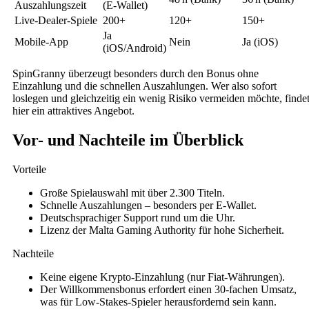
Auszahlungszeit
(E‑Wallet)
Live‑Dealer‑Spiele
200+
120+
150+
Ja
Mobile‑App
Nein
Ja (iOS)
(iOS/Android)
SpinGranny überzeugt besonders durch den Bonus ohne
Einzahlung und die schnellen Auszahlungen. Wer also sofort
loslegen und gleichzeitig ein wenig Risiko vermeiden möchte, finde
hier ein attraktives Angebot.
Vor- und Nachteile im Überblick
Vorteile
Große Spielauswahl mit über 2.300 Titeln.
Schnelle Auszahlungen – besonders per E‑Wallet.
Deutschsprachiger Support rund um die Uhr.
Lizenz der Malta Gaming Authority für hohe Sicherheit.
Nachteile
Keine eigene Krypto‑Einzahlung (nur Fiat‑Währungen).
Der Willkommensbonus erfordert einen 30‑fachen Umsatz,
was für Low‑Stakes‑Spieler herausfordernd sein kann.