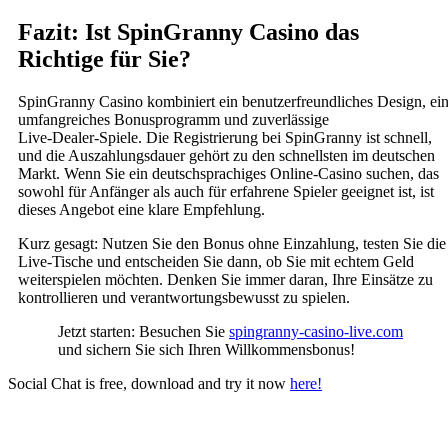
Fazit: Ist SpinGranny Casino das
Richtige für Sie?
SpinGranny Casino kombiniert ein benutzerfreundliches Design, ei
umfangreiches Bonusprogramm und zuverlässige
Live‑Dealer‑Spiele. Die Registrierung bei SpinGranny ist schnell,
und die Auszahlungsdauer gehört zu den schnellsten im deutschen
Markt. Wenn Sie ein deutschsprachiges Online‑Casino suchen, das
sowohl für Anfänger als auch für erfahrene Spieler geeignet ist, ist
dieses Angebot eine klare Empfehlung.
Kurz gesagt: Nutzen Sie den Bonus ohne Einzahlung, testen Sie die
Live‑Tische und entscheiden Sie dann, ob Sie mit echtem Geld
weiterspielen möchten. Denken Sie immer daran, Ihre Einsätze zu
kontrollieren und verantwortungsbewusst zu spielen.
Jetzt starten: Besuchen Sie
spingranny-casino-live.com
und sichern Sie sich Ihren Willkommensbonus!
Social Chat is free, download and try it now
here!