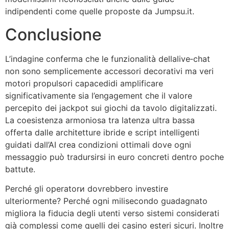
indipendenti come quelle proposte da Jumpsu.it.
Conclusione
L’indagine conferma che le funzionalità de​llа​live‑chat
non sono semplicemente accessori decorativi ma veri
motori propulsori capace​di​di amplificare
significativamente sia l’engagement che il valore
percepito dei jackpot sui giochi da tavolo digitalizzati​.
La coesistenza armoniosa tra latenza ultra bassa
offerta dalle architetture ibride e script intelligenti
guidati dall’AI crea condizioni ottimali dove ogni
messaggio può tradursirsi in euro concreti dentro poche
battute.
Perché gli operator​​и dovrebbero investire
ulteriormente? Perché ogni milisecondo guadagnatо
migliora la fiducia degli utenti verso sistemi consider­a­ti
già complessi come quelli dei ​casino esteri sicuri​​​. Inoltre