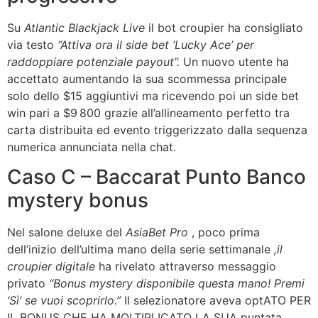
Su
Atlantic Blackjack Live
il bot croupier ha consigliato
via testo
“Attiva ora il side bet ‘Lucky Ace’ per
raddoppiare potenziale payout”.
Un nuovo utente ha
accettato aumentando la sua scommessa principale
solo dello ​$15 aggiuntivi ma ricevendo poi un side bet
win pari a $9 800 grazie all’allineamento perfetto tra
carta distribuita ed evento triggerizzato dalla sequenza
numerica annunciata nella chat.
Caso C – Baccarat Punto Banco
mystery bonus
Nel salone deluxe del
AsiaBet Pro
, poco prima
dell’inizio dell’ultima mano della serie settimanale
,il
croupier digitale
ha rivelato attraverso messaggio
privato
“Bonus mystery disponibile questa mano! Premi
‘Sì’ se vuoi scoprirlo.”
Il selezionatore aveva optATO PER
IL BONUS CHE HA MOLTIPLICATO LA SUA puntata