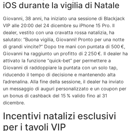
iOS durante la vigilia di Natale
Giovanni, 38 anni, ha iniziato una sessione di Blackjack
VIP alle 20:00 del 24 dicembre su iPhone 15 Pro. Il
dealer, vestito con una cravatta rossa natalizia, ha
salutato: “Buona vigilia, Giovanni! Pronto per una notte
di grandi vincite?” Dopo tre mani con puntata di 500 €,
Giovanni ha raggiunto un profitto di 2 250 €. Il dealer ha
attivato la funzione “quick‑bet” per permettere a
Giovanni di raddoppiare la puntata con un solo tap,
riducendo il tempo di decisione e mantenendo alta
l’adrenalina. Alla fine della sessione, il dealer ha inviato
un messaggio di auguri personalizzato e un coupon per
un bonus di cashback del 15 % valido fino al 31
dicembre.
Incentivi natalizi esclusivi
per i tavoli VIP