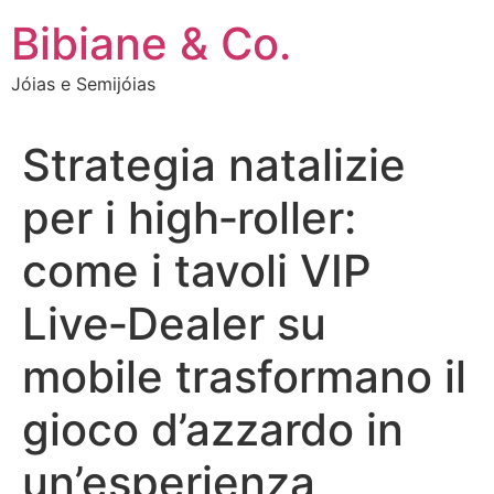
Ir
Bibiane & Co.
para
o
Jóias e Semijóias
conteúdo
Strategia natalizie
per i high‑roller:
come i tavoli VIP
Live‑Dealer su
mobile trasformano il
gioco d’azzardo in
un’esperienza