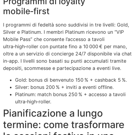
Programmi di loyalty
mobile‑first
I programmi di fedeltà sono suddivisi in tre livelli: Gold,
Silver e Platinum. I membri Platinum ricevono un “VIP
Mobile Pass” che consente l’accesso a tavoli
ultra‑high‑roller con puntate fino a 10 000 € per mano,
oltre a un servizio di concierge 24/7 disponibile via chat
in-app. I livelli sono basati su punti accumulati tramite
depositi, scommesse e partecipazione a eventi live.
Gold: bonus di benvenuto 150 % + cashback 5 %.
Silver: bonus 200 % + inviti a eventi offline.
Platinum: match bonus 250 % + accesso a tavoli
ultra‑high‑roller.
Pianificazione a lungo
termine: come trasformare