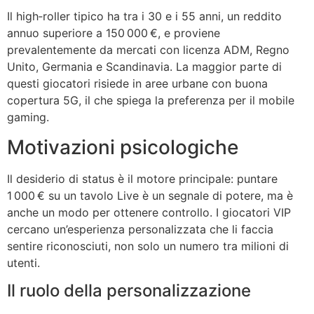
Il high‑roller tipico ha tra i 30 e i 55 anni, un reddito
annuo superiore a 150 000 €, e proviene
prevalentemente da mercati con licenza ADM, Regno
Unito, Germania e Scandinavia. La maggior parte di
questi giocatori risiede in aree urbane con buona
copertura 5G, il che spiega la preferenza per il mobile
gaming.
Motivazioni psicologiche
Il desiderio di status è il motore principale: puntare
1 000 € su un tavolo Live è un segnale di potere, ma è
anche un modo per ottenere controllo. I giocatori VIP
cercano un’esperienza personalizzata che li faccia
sentire riconosciuti, non solo un numero tra milioni di
utenti.
Il ruolo della personalizzazione