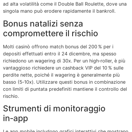
ad alta volatilità come il Double Ball Roulette, dove una
singola mano può erodere rapidamente il bankroll.
Bonus natalizi senza
compromettere il rischio
Molti casinò offrono match bonus del 200 % per i
depositi effettuati entro il 24 dicembre, ma spesso
richiedono un wagering di 30x. Per un high‑roller, è più
vantaggioso richiedere un cashback VIP del 10 % sulle
perdite nette, poiché il wagering è generalmente più
basso (5‑10x). Utilizzare questi bonus in combinazione
con limiti di puntata predefiniti mantiene il controllo del
rischio.
Strumenti di monitoraggio
in‑app
Le app mobile includono grafici interattivi che mostrano