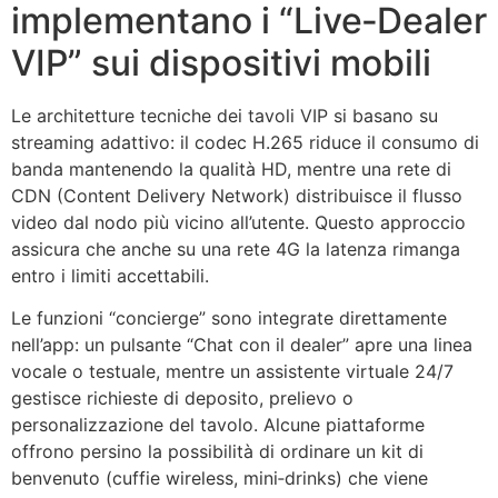
implementano i “Live‑Dealer
VIP” sui dispositivi mobili
Le architetture tecniche dei tavoli VIP si basano su
streaming adattivo: il codec H.265 riduce il consumo di
banda mantenendo la qualità HD, mentre una rete di
CDN (Content Delivery Network) distribuisce il flusso
video dal nodo più vicino all’utente. Questo approccio
assicura che anche su una rete 4G la latenza rimanga
entro i limiti accettabili.
Le funzioni “concierge” sono integrate direttamente
nell’app: un pulsante “Chat con il dealer” apre una linea
vocale o testuale, mentre un assistente virtuale 24/7
gestisce richieste di deposito, prelievo o
personalizzazione del tavolo. Alcune piattaforme
offrono persino la possibilità di ordinare un kit di
benvenuto (cuffie wireless, mini‑drinks) che viene