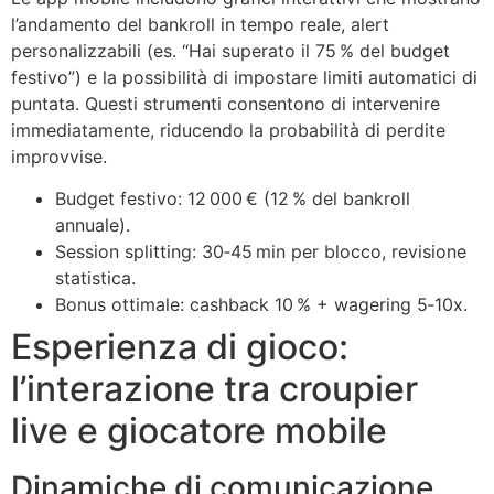
l’andamento del bankroll in tempo reale, alert
personalizzabili (es. “Hai superato il 75 % del budget
festivo”) e la possibilità di impostare limiti automatici di
puntata. Questi strumenti consentono di intervenire
immediatamente, riducendo la probabilità di perdite
improvvise.
Budget festivo: 12 000 € (12 % del bankroll
annuale).
Session splitting: 30‑45 min per blocco, revisione
statistica.
Bonus ottimale: cashback 10 % + wagering 5‑10x.
Esperienza di gioco:
l’interazione tra croupier
live e giocatore mobile
Dinamiche di comunicazione