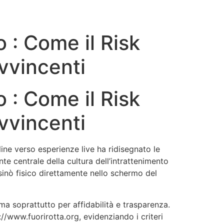
o : Come il Risk
vvincenti
o : Come il Risk
vvincenti
ine verso esperienze live ha ridisegnato le
e centrale della cultura dell’intrattenimento
sinò fisico direttamente nello schermo del
a soprattutto per affidabilità e trasparenza.
s://www.fuorirotta.org, evidenziando i criteri