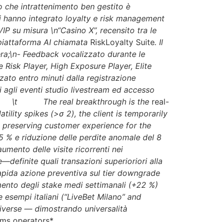
o che intrattenimento ben gestito è
i hanno integrato loyalty e risk management
P su misura \n“Casino X”, recensito tra le
 piattaforma AI chiamata
RiskLoyalty Suite
. Il
ra;\n- Feedback vocalizzato durante le
 Risk Player, High Exposure Player, Elite
zzato entro minuti dalla registrazione
vi agli eventi studio livestream ed accesso
t \t \t \t The real breakthrough is the
real-
lity spikes (>σ 2), the client is temporarily
 preserving customer experience for the
% e riduzione delle perdite anomale del 8
umento delle visite ricorrenti nei
finite quali transazioni superior­iori alla
rapida azione preventiva sul tier downgrade
emento degli stake medi settimanali (+22 %)
e esempi italiani (“LiveBet Milano” and
iverse — dimostrando universalità
ms operators*.