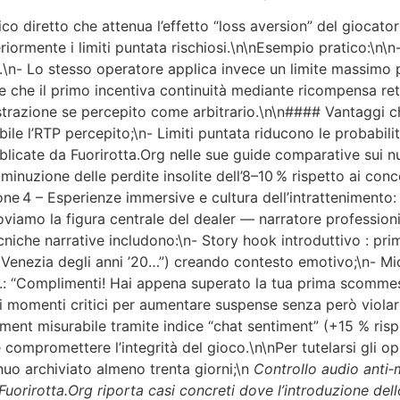
o diretto che attenua l’effetto “loss aversion” del giocato
riormente i limiti puntata rischiosi.\n\nEsempio pratico:\n\
0.\n- Lo stesso operatore applica invece un limite massimo 
 che il primo incentiva continuità mediante ricompensa ret
strazione se percepito come arbitrario.\n\n#### Vantaggi 
le l’RTP percepito;\n- Limiti puntata riducono le probabili
blicate da Fuorirotta.Org nelle sue guide comparative sui n
minuzione delle perdite insolite dell’8–10 % rispetto ai conc
one 4 – Esperienze immersive e cultura dell’intrattenimento:
roviamo la figura centrale del dealer — narratore professio
ecniche narrative includono:\n- Story hook introduttivo : pr
a Venezia degli anni ’20…”) creando contesto emotivo;\n- Mi
.: “Complimenti! Hai appena superato la tua prima scommes
ei momenti critici per aumentare suspense senza però violar
t misurabile tramite indice “chat sentiment” (+15 % rispet
 compromettere l’integrità del gioco.\n\nPer tutelarsi gli o
uo archiviato almeno trenta giorni;\n
Controllo audio anti‐
\nFuorirotta.Org riporta casi concreti dove l’introduzione de