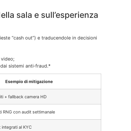
ella sala e sull’esperienza
ieste “cash out”) e traducendole in decisioni
 video;
dai sistemi anti‑fraud.*
Esempio di mitigazione
iti + fallback camera HD
ati RNG con audit settimanale
t integrati al KYC