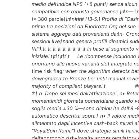
medio dell’indice NPS (+8 punti) senza alcun
compatibile con robusta governance.\n\n— \n\
(≈ 380 parole)
\n\n### H3‑5​.​1 Profilo di “Ca
prime tre posizioni da Fuorirotta.Org nel suo
sistema aggrega dati provenienti da:\n- Cron
sessioni live;\nand genera profili dinamici su
VIP).\t \t \t \t \t \t \t \t \t In base al segm
iniziale.\t\t\t\t\t\t Le ricompense includono c
prioritario alle nuove varianti slot integr
time risk flag
: when the algorithm detects bet
downgraded to Bronze tier until manual revie
majority of compliant players.\t ### H3‑5​.
%\ n Dopo sei mesi dall’attivazione:\ n• Reten
momentimidi giornata pomeridiana quando veng
soglia media ±30 %—sono diminu ite dall′8 ‑9 
automatico descritta sopra.\ n• Il valore medi
alimentato dagli incentive cash-back mirati ai
“RoyalSpin Roma”) dove strategie simili hann
dell’approccio risk+loyalty across regulator