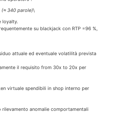
y
(≈ 340 parole)
\
 loyalty.
 frequentemente su blackjack con RTP =96 %,
iduo attuale ed eventuale volatilità prevista
amente il requisito from 30x to 20x per
n virtuale spendibili in shop interno per
po rilevamento anomalie comportamentali