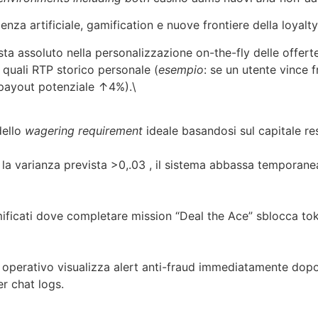
igenza artificiale, gamification e nuove frontiere della loyalt
ista assoluto nella personalizzazione on-the-fly delle offerte
i quali RTP storico personale (
esempio
: se un utente vince
 payout potenziale ↑4%).\
dello
wagering requirement
ideale basandosi sul capitale res
 la varianza prevista >0,.03 , il sistema abbassa temporane
mificati dove completare mission “Deal the Ace” sblocca toke
operativo visualizza alert anti-fraud immediatamente do
r chat logs.