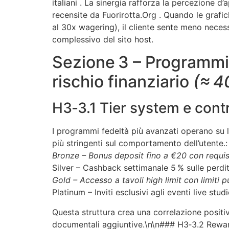
italian​i . La sinergia rafforza la percezione
recensite da Fuorirotta.Org . Quando le grafi
al 30x wagering), il cliente sente meno necessi
complessivo del sito host.​
Sezione 3 – Programmi 
rischio finanziario
(≈ 4
H3‑3​.​1 Tier system e contro
I programmi fedeltà più avanzati operano su l
più stringenti sul comportamento dell’utente.:
Bronze – Bonus deposit fino a €20 con requisi
Silver – Cashback settimanale 5 % sulle perdit
Gold – Accesso a tavoli high limit con limiti
Platinum – Inviti esclusivi agli eventi live st
Questa struttura crea una correlazione positi
documentali aggiuntive.\n\n### H3‑3​.​2 Reward 