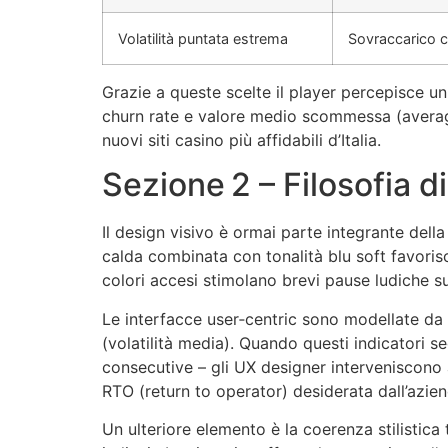
Volatilità puntata estrema
Sovraccarico ca
Grazie a queste scelte il player percepisce u
churn rate e valore medio scommessa (average
nuovi siti casino più affidabili d’Italia.
Sezione 2 – Filosofia d
Il design visivo è ormai parte integrante della
calda combinata con tonalità blu soft favori
colori accesi stimolano brevi pause ludiche 
Le interfacce user‑centric sono modellate da
(volatilità media). Quando questi indicatori 
consecutive – gli UX designer interveniscono 
RTO (return to operator) desiderata dall’azie
Un ulteriore elemento è la coerenza stilistica