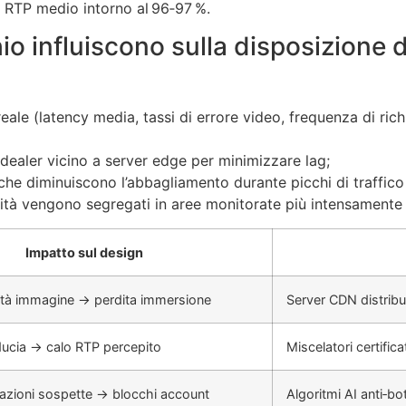
 RTP medio intorno al 96‑97 %.
io influiscono sulla disposizione d
ale (latency media, tassi di errore video, frequenza di rich
dealer vicino a server edge per minimizzare lag;
che diminuiscono l’abbagliamento durante picchi di traffico
lità vengono segregati in aree monitorate più intensamente 
Impatto sul design
ità immagine → perdita immersione
Server CDN distribu
ducia → calo RTP percepito
Miscelatori certific
azioni sospette → blocchi account
Algoritmi AI anti‑bo