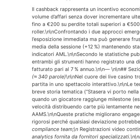
Il cashback rappresenta un incentivo economic
volume d’affari senza dover incrementare ulte
fino a €200 su perdite totali superiori a €50
roller.\n\nConfrontando i due approcci emerge
l’esposizione immediata ma può generare fru
media della sessione (+12 %) mantenendo stabi
indicatori AML.\n\nSecondo le statistiche pub
entrambi gli strumenti hanno registrato una di
fatturato pari al 7 % annuo.\n\n— \n\n## Sezi
(≈ 340 parole)
\n\nNel cuore dei live casino t
partita in uno spettacolo interattivo.\n\nLe t
breve storia tematica (“Stasera vi porto nell
quando un giocatore raggiunge milestone (es
velocità distribuendo carte più lentamente n
AAMS.\n\nQueste pratiche migliorano engagemen
rigorosi perché qualsiasi deviazione potrebbe
compliance team;\n
Registrazioni video contin
analytics fornita da fornitori specializzati.\n