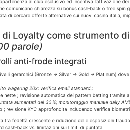
 d’appartenenza al club esclusivo ed incentiva l’attivazione 
che comunicano chiarezza su bonus cash‐back o free spin gi
tà di cercare offerte alternative sui nuovi casino italia, mig
di Loyalty come strumento di
00 parole)
lli anti‑fro​de integrati
ivelli gerarchici (Bronze → Silver → Gold → Platinum) dove o
to wagering 20x; verifica email standard.;
e nette ; revisione automatica dei pattern betting tramite a
 puntata aumentati del 30 %; monitoraggio manuale daily AM
udio ; revisione KYC approfondita includendo verifica biometr
va tra fedeltà crescente e riduzione delle esposizioni frau
cash‑back vs.​ limitazioni sui limiti di puntata