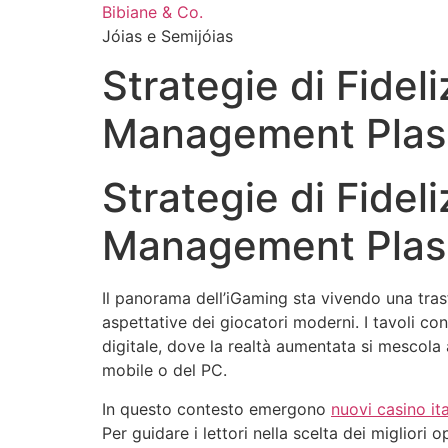
Ir
Bibiane & Co.
para
Jóias e Semijóias
o
Strategie di Fidel
conteúdo
Management Plasm
Strategie di Fidel
Management Plasm
Il panorama dell’iGaming sta vivendo una tras
aspettative dei giocatori moderni. I tavoli c
digitale, dove la realtà aumentata si mescola
mobile o del PC.
In questo contesto emergono
nuovi casino ita
Per guidare i lettori nella scelta dei migliori 