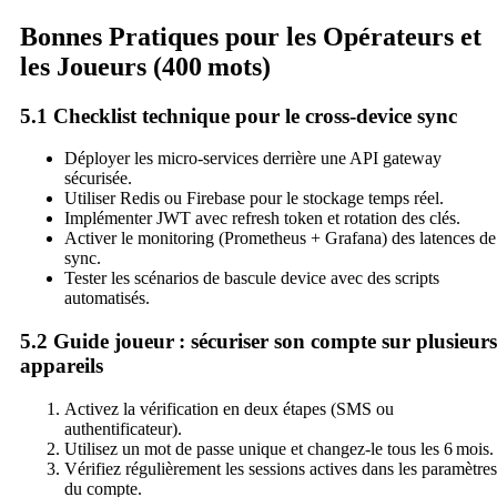
Bonnes Pratiques pour les Opérateurs et
les Joueurs (400 mots)
5.1 Checklist technique pour le cross‑device sync
Déployer les micro‑services derrière une API gateway
sécurisée.
Utiliser Redis ou Firebase pour le stockage temps réel.
Implémenter JWT avec refresh token et rotation des clés.
Activer le monitoring (Prometheus + Grafana) des latences de
sync.
Tester les scénarios de bascule device avec des scripts
automatisés.
5.2 Guide joueur : sécuriser son compte sur plusieurs
appareils
Activez la vérification en deux étapes (SMS ou
authentificateur).
Utilisez un mot de passe unique et changez‑le tous les 6 mois.
Vérifiez régulièrement les sessions actives dans les paramètres
du compte.