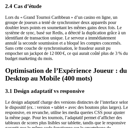
2.4 Cas d’étude
Lors du « Grand Tournoi Caribbean » d’un casino en ligne, un
groupe de joueurs a tenté de synchroniser deux appareils pour
doubler leurs points en soumettant les mêmes gains deux fois. Le
système de sync, basé sur Redis, a détecté la duplication grâce à un
identifiant de transaction unique. Le serveur a immédiatement
annulé la seconde soumission et a bloqué les comptes concernés.
Sans cette couche de synchronisation, le fraudeur aurait pu
empocher un jackpot de 12 000 €, ce qui aurait coûté plus de 3 % du
budget marketing du mois.
Optimisation de l’Expérience Joueur : du
Desktop au Mobile (400 mots)
3.1 Design adaptatif vs responsive
Le design adaptatif charge des versions distinctes de l’interface selo
le dispositif (ex. : version « tablet » avec des boutons plus larges). Le
responsive, en revanche, utilise les media queries CSS pour ajuster
la même page. Pour les tournois, l’adaptatif permet d’afficher des
tableaux de scores plus lisibles sur tablette, tandis que le responsive
garantit que le même code fonctionne sur le smartphone de