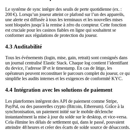
Le système de sync intègre des seuils de perte quotidienne (ex. :
200 €). Lorsqu’un joueur atteint ce plafond sur l’un des appareils,
une alerte est diffusée à tous les terminaux et les nouvelles mises
sont bloquées jusqu’à la remise à zéro du compteur. Cette fonction
est cruciale pour les casinos fiables en ligne qui souhaitent se
conformer aux régulations de protection du joueur.
4.3 Auditabilité
Tous les événements (login, mise, gain, retrait) sont consignés dans
un journal centralisé Elastic Stack. Chaque log contient l’identifiant
du device, l’adresse IP et le timestamp. En cas de litige, les
opérateurs peuvent reconstituer le parcours complet du joueur, ce qu
simplifie les audits internes et les exigences de conformité KYC.
4.4 Intégration avec les solutions de paiement
Les plateformes intègrent des API de paiement comme Stripe,
PayPal, ou des passerelles crypto (Bitcoin, Ethereum). Grâce à la
synchronisation, un paiement initié sur le mobile déclenche
instantanément la mise à jour du solde sur le desktop, et vice‑versa.
Cela élimine les délais de settlement qui, dans le passé, pouvaient
atteindre 48 heures et créer des écarts de solde source de désaccords.