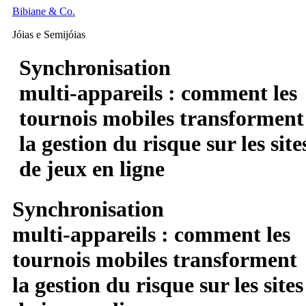
Ir
Bibiane & Co.
para
Jóias e Semijóias
o
conteúdo
Synchronisation
multi‑appareils : comment les
tournois mobiles transforment
la gestion du risque sur les site
de jeux en ligne
Synchronisation
multi‑appareils : comment les
tournois mobiles transforment
la gestion du risque sur les sites