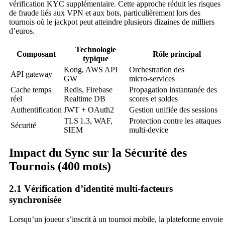
vérification KYC supplémentaire. Cette approche réduit les risques
de fraude liés aux VPN et aux bots, particulièrement lors des
tournois où le jackpot peut atteindre plusieurs dizaines de milliers
d’euros.
Technologie
Composant
Rôle principal
typique
Kong, AWS API
Orchestration des
API gateway
GW
micro‑services
Cache temps
Redis, Firebase
Propagation instantanée des
réel
Realtime DB
scores et soldes
Authentification
JWT + OAuth2
Gestion unifiée des sessions
TLS 1.3, WAF,
Protection contre les attaques
Sécurité
SIEM
multi‑device
Impact du Sync sur la Sécurité des
Tournois (400 mots)
2.1 Vérification d’identité multi‑facteurs
synchronisée
Lorsqu’un joueur s’inscrit à un tournoi mobile, la plateforme envoie