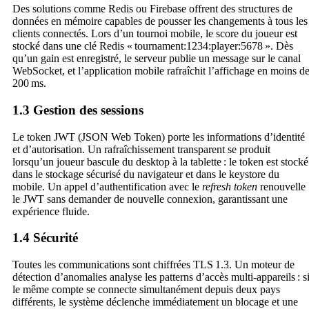
Des solutions comme Redis ou Firebase offrent des structures de
données en mémoire capables de pousser les changements à tous les
clients connectés. Lors d’un tournoi mobile, le score du joueur est
stocké dans une clé Redis « tournament:1234:player:5678 ». Dès
qu’un gain est enregistré, le serveur publie un message sur le canal
WebSocket, et l’application mobile rafraîchit l’affichage en moins d
200 ms.
1.3 Gestion des sessions
Le token JWT (JSON Web Token) porte les informations d’identité
et d’autorisation. Un rafraîchissement transparent se produit
lorsqu’un joueur bascule du desktop à la tablette : le token est stocké
dans le stockage sécurisé du navigateur et dans le keystore du
mobile. Un appel d’authentification avec le
refresh token
renouvelle
le JWT sans demander de nouvelle connexion, garantissant une
expérience fluide.
1.4 Sécurité
Toutes les communications sont chiffrées TLS 1.3. Un moteur de
détection d’anomalies analyse les patterns d’accès multi‑appareils : s
le même compte se connecte simultanément depuis deux pays
différents, le système déclenche immédiatement un blocage et une