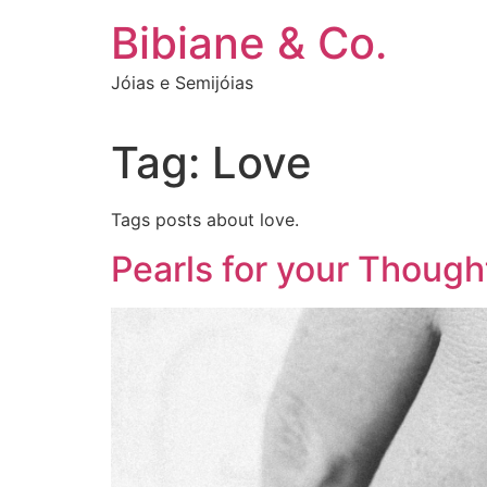
Ir
Bibiane & Co.
para
o
Jóias e Semijóias
conteúdo
Tag:
Love
Tags posts about love.
Pearls for your Though