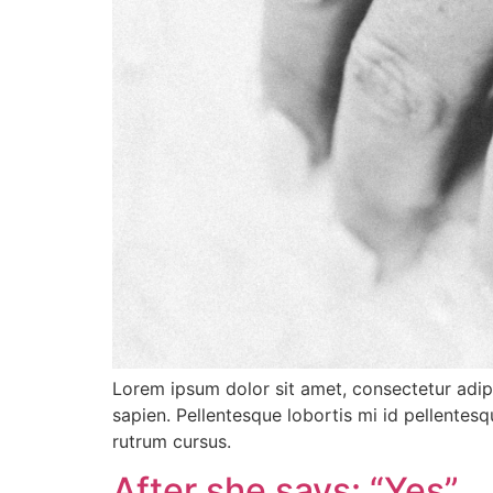
Lorem ipsum dolor sit amet, consectetur adipis
sapien. Pellentesque lobortis mi id pellentes
rutrum cursus.
After she says: “Yes”