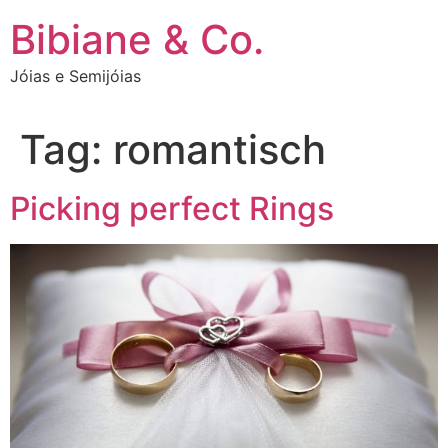
Ir
Bibiane & Co.
para
o
Jóias e Semijóias
conteúdo
Tag:
romantisch
Picking perfect Rings