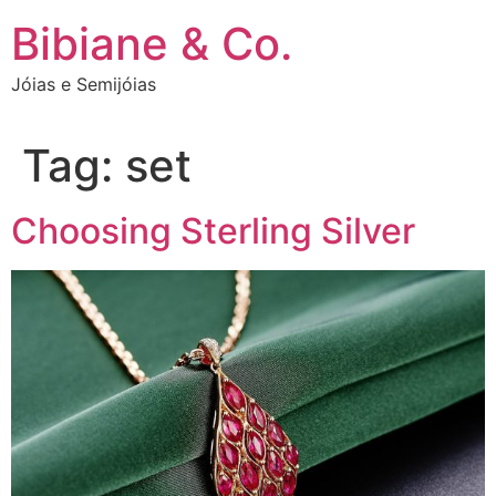
Ir
Bibiane & Co.
para
o
Jóias e Semijóias
conteúdo
Tag:
set
Choosing Sterling Silver