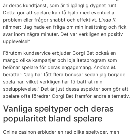
är deras kundtjänst, som är tillgänglig dygnet runt.
Detta gör att spelare kan få hjälp med eventuella
problem eller frågor snabbt och effektivt.
Linda K.
nämner: “Jag hade en fråga om min insättning och fick
svar inom några minuter. Det var verkligen en positiv
upplevelse!”
Förutom kundservice erbjuder Corgi Bet också en
mängd olika kampanjer och lojalitetsprogram som
belönar spelare för deras engagemang.
Anders M.
berättar: “Jag har fått flera bonusar sedan jag började
spela här, vilket verkligen har förbättrat min
spelupplevelse.” Det är just dessa aspekter som gör att
spelare ofta föredrar Corgi Bet framför andra alternativ.
Vanliga speltyper och deras
popularitet bland spelare
Online casinon erbjuder en rad olika speltyper, men