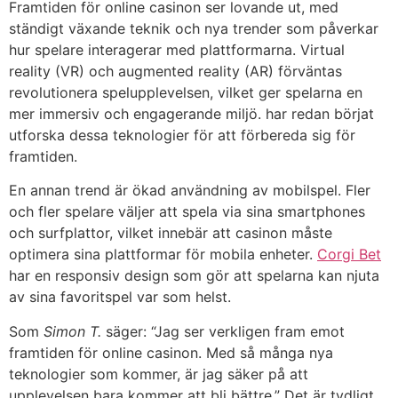
Framtiden för online casinon ser lovande ut, med
ständigt växande teknik och nya trender som påverkar
hur spelare interagerar med plattformarna. Virtual
reality (VR) och augmented reality (AR) förväntas
revolutionera spelupplevelsen, vilket ger spelarna en
mer immersiv och engagerande miljö. har redan börjat
utforska dessa teknologier för att förbereda sig för
framtiden.
En annan trend är ökad användning av mobilspel. Fler
och fler spelare väljer att spela via sina smartphones
och surfplattor, vilket innebär att casinon måste
optimera sina plattformar för mobila enheter.
Corgi Bet
har en responsiv design som gör att spelarna kan njuta
av sina favoritspel var som helst.
Som
Simon T.
säger: “Jag ser verkligen fram emot
framtiden för online casinon. Med så många nya
teknologier som kommer, är jag säker på att
upplevelsen bara kommer att bli bättre.” Det är tydligt