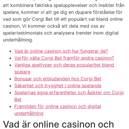
att kombinera faktiska spelupplevelser och insikter från
spelare, kommer vi att ge dig en djupare förståelse för
vad som gör Corgi Bet till ett populärt val bland online
casinon. Vi kommer också att dela med oss av
spelartestimonials och analysera trender inom digital
underhållning.
Vad är online casinon och hur fungerar de?
Varför välja Corgi Bet framför andra casinon?
Vanliga speltyper och deras popularitet bland
spelare
Bonusar och erbjudanden hos Corgi Bet
Säkerhet och trygghet i online spelande
Spelarnas egna erfarenheter och åsikter om Corgi
Bet
Framtiden för online casinon och digital
underhållning
Vad är online casinon och