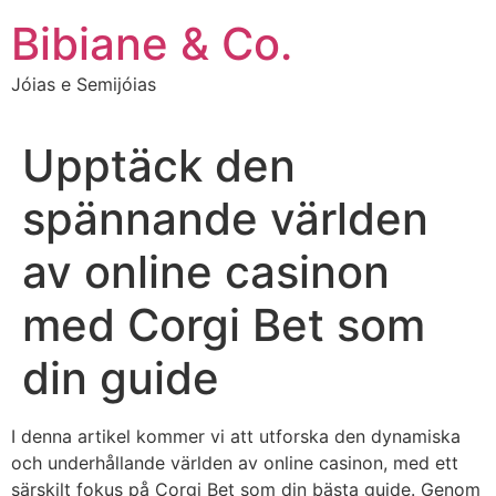
Ir
Bibiane & Co.
para
o
Jóias e Semijóias
conteúdo
Upptäck den
spännande världen
av online casinon
med Corgi Bet som
din guide
I denna artikel kommer vi att utforska den dynamiska
och underhållande världen av online casinon, med ett
särskilt fokus på Corgi Bet som din bästa guide. Genom