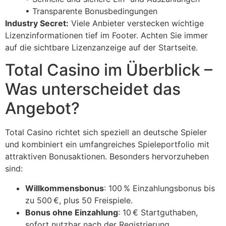
• Transparente Bonusbedingungen
Industry Secret:
Viele Anbieter verstecken wichtige
Lizenzinformationen tief im Footer. Achten Sie immer
auf die sichtbare Lizenzanzeige auf der Startseite.
Total Casino im Überblick –
Was unterscheidet das
Angebot?
Total Casino richtet sich speziell an deutsche Spieler
und kombiniert ein umfangreiches Spieleportfolio mit
attraktiven Bonusaktionen. Besonders hervorzuheben
sind:
Willkommensbonus
: 100 % Einzahlungsbonus bis
zu 500 €, plus 50 Freispiele.
Bonus ohne Einzahlung
: 10 € Startguthaben,
sofort nutzbar nach der Registrierung.