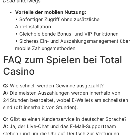
Dead
unterwegs.
Vorteile der mobilen Nutzung:
• Sofortiger Zugriff ohne zusätzliche
App‑Installation
• Gleichbleibende Bonus‑ und VIP‑Funktionen
• Sicheres Ein‑ und Auszahlungsmanagement über
mobile Zahlungsmethoden
FAQ zum Spielen bei Total
Casino
Q:
Wie schnell werden Gewinne ausgezahlt?
A:
Die meisten Auszahlungen werden innerhalb von
24 Stunden bearbeitet, wobei E‑Wallets am schnellsten
sind (oft innerhalb von Stunden).
Q:
Gibt es einen Kundenservice in deutscher Sprache?
A:
Ja, der Live‑Chat und das E‑Mail‑Supportteam
stehen rund um die Uhr auf Deutsch zur Verfügung.