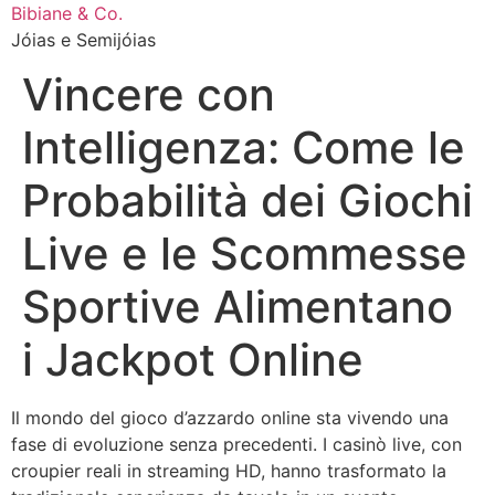
Ir
Bibiane & Co.
para
Jóias e Semijóias
o
Vincere con
conteúdo
Intelligenza: Come le
Probabilità dei Giochi
Live e le Scommesse
Sportive Alimentano
i Jackpot Online
Il mondo del gioco d’azzardo online sta vivendo una
fase di evoluzione senza precedenti. I casinò live, con
croupier reali in streaming HD, hanno trasformato la