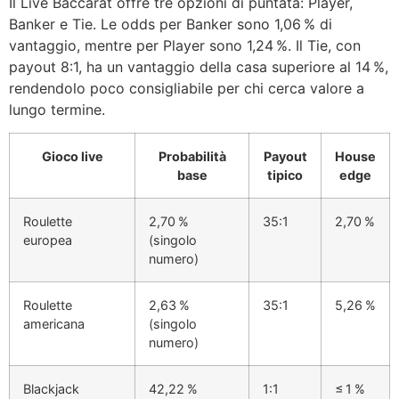
Il Live Baccarat offre tre opzioni di puntata: Player,
Banker e Tie. Le odds per Banker sono 1,06 % di
vantaggio, mentre per Player sono 1,24 %. Il Tie, con
payout 8:1, ha un vantaggio della casa superiore al 14 %,
rendendolo poco consigliabile per chi cerca valore a
lungo termine.
Gioco live
Probabilità
Payout
House
base
tipico
edge
Roulette
2,70 %
35:1
2,70 %
europea
(singolo
numero)
Roulette
2,63 %
35:1
5,26 %
americana
(singolo
numero)
Blackjack
42,22 %
1:1
≤ 1 %