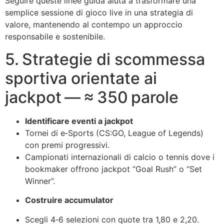
Seguire queste linee guida aiuta a trasformare una
semplice sessione di gioco live in una strategia di
valore, mantenendo al contempo un approccio
responsabile e sostenibile.
5. Strategie di scommessa
sportiva orientate ai
jackpot — ≈ 350 parole
Identificare eventi a jackpot
Tornei di e‑Sports (CS:GO, League of Legends)
con premi progressivi.
Campionati internazionali di calcio o tennis dove i
bookmaker offrono jackpot “Goal Rush” o “Set
Winner”.
Costruire accumulator
Scegli 4‑6 selezioni con quote tra 1,80 e 2,20.