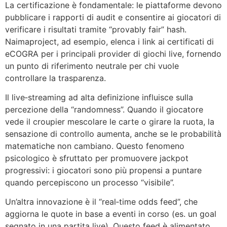
La certificazione è fondamentale: le piattaforme devono
pubblicare i rapporti di audit e consentire ai giocatori di
verificare i risultati tramite “provably fair” hash.
Naimaproject, ad esempio, elenca i link ai certificati di
eCOGRA per i principali provider di giochi live, fornendo
un punto di riferimento neutrale per chi vuole
controllare la trasparenza.
Il live‑streaming ad alta definizione influisce sulla
percezione della “randomness”. Quando il giocatore
vede il croupier mescolare le carte o girare la ruota, la
sensazione di controllo aumenta, anche se le probabilità
matematiche non cambiano. Questo fenomeno
psicologico è sfruttato per promuovere jackpot
progressivi: i giocatori sono più propensi a puntare
quando percepiscono un processo “visibile”.
Un’altra innovazione è il “real‑time odds feed”, che
aggiorna le quote in base a eventi in corso (es. un goal
segnato in una partita live). Questo feed è alimentato