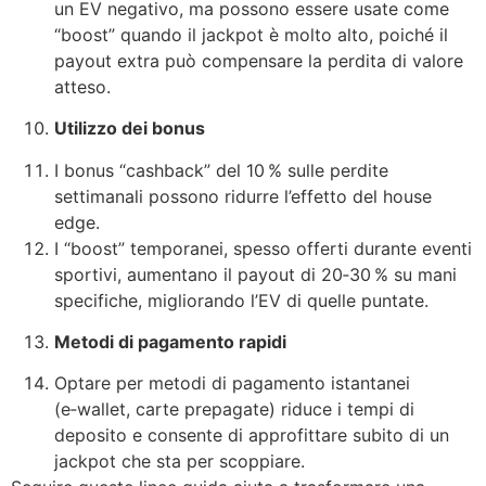
un EV negativo, ma possono essere usate come
“boost” quando il jackpot è molto alto, poiché il
payout extra può compensare la perdita di valore
atteso.
Utilizzo dei bonus
I bonus “cashback” del 10 % sulle perdite
settimanali possono ridurre l’effetto del house
edge.
I “boost” temporanei, spesso offerti durante eventi
sportivi, aumentano il payout di 20‑30 % su mani
specifiche, migliorando l’EV di quelle puntate.
Metodi di pagamento rapidi
Optare per metodi di pagamento istantanei
(e‑wallet, carte prepagate) riduce i tempi di
deposito e consente di approfittare subito di un
jackpot che sta per scoppiare.