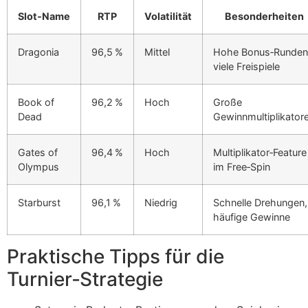
Slot‑Name
RTP
Volatilität
Besonderheiten
Dragonia
96,5 %
Mittel
Hohe Bonus‑Runden
viele Freispiele
Book of
96,2 %
Hoch
Große
Dead
Gewinnmultiplikator
Gates of
96,4 %
Hoch
Multiplikator‑Feature
Olympus
im Free‑Spin
Starburst
96,1 %
Niedrig
Schnelle Drehungen,
häufige Gewinne
Praktische Tipps für die
Turnier‑Strategie