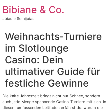
Ir
Bibiane & Co.
para
o
Jóias e Semijóias
conteúdo
Weihnachts‑Turniere
im Slotlounge
Casino: Dein
ultimativer Guide für
festliche Gewinne
Die kalte Jahreszeit bringt nicht nur Schnee, sondern
auch jede Menge spannende Casino‑Turniere mit sich. In
diesem umfassenden Leitfaden erfährst du, warum die