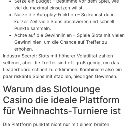
Setze ein Budget – Bestimme vor dem Spiel, wie
viel du maximal einsetzen willst.
Nutze die Autoplay‑Funktion – So kannst du in
kurzer Zeit viele Spins absolvieren und schnell
Punkte sammeln.
Achte auf die Gewinnlinien – Spiele Slots mit vielen
Gewinnlinien, um die Chance auf Treffer zu
erhöhen.
Industry Secret: Slots mit höherer Volatilität zahlen
seltener, aber die Treffer sind oft groß genug, um das
Leaderboard schnell zu erklimmen. Kombiniere also ein
paar riskante Spins mit stabilen, niedrigen Gewinnen.
Warum das Slotlounge
Casino die ideale Plattform
für Weihnachts‑Turniere ist
Die Plattform punktet nicht nur mit einem breiten