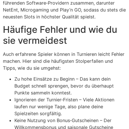
führenden Software‑Providern zusammen, darunter
NetEnt, Microgaming und Play’n GO, sodass du stets die
neuesten Slots in höchster Qualität spielst.
Häufige Fehler und wie du
sie vermeidest
Auch erfahrene Spieler können in Turnieren leicht Fehler
machen. Hier sind die häufigsten Stolperfallen und
Tipps, wie du sie umgehst:
Zu hohe Einsätze zu Beginn – Das kann dein
Budget schnell sprengen, bevor du überhaupt
Punkte sammeln konntest.
Ignorieren der Turnier‑Fristen – Viele Aktionen
laufen nur wenige Tage, also plane deine
Spielzeiten sorgfältig.
Keine Nutzung von Bonus‑Gutscheinen – Der
Willkommensbonus und saisonale Gutscheine