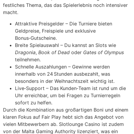
festliches Thema, das das Spielerlebnis noch intensiver
macht.
Attraktive Preisgelder – Die Turniere bieten
Geldpreise, Freispiele und exklusive
Bonus‑Gutscheine.
Breite Spielauswahl – Du kannst an Slots wie
Dragonia
,
Book of Dead
oder
Gates of Olympus
teilnehmen.
Schnelle Auszahlungen – Gewinne werden
innerhalb von 24 Stunden ausbezahlt, was
besonders in der Weihnachtszeit wichtig ist.
Live‑Support – Das Kunden‑Team ist rund um die
Uhr erreichbar, um bei Fragen zu Turnierregeln
sofort zu helfen.
Durch die Kombination aus großartigen Boni und einem
klaren Fokus auf Fair Play hebt sich das Angebot von
vielen Mitbewerbern ab. Slotlounge Casino ist zudem
von der Malta Gaming Authority lizenziert, was ein